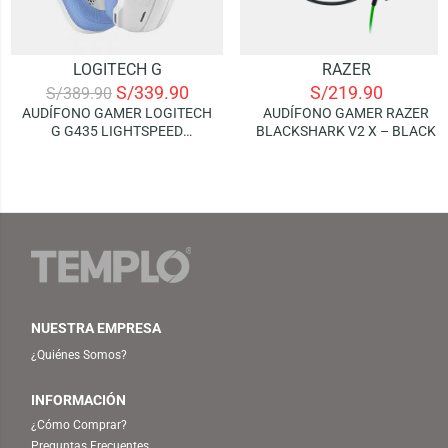
LOGITECH G
RAZER
S/
339.90
S/
219.90
S/
389.90
AUDÍFONO GAMER LOGITECH
AUDÍFONO GAMER RAZER
G G435 LIGHTSPEED
BLACKSHARK V2 X – BLACK
WIRELESS – WHITE LILAC
NUESTRA EMPRESA
¿Quiénes Somos?
INFORMACIÓN
¿Cómo Comprar?
Preguntas Frecuentes