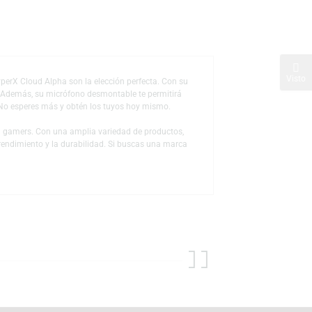
de deseos
igualable. Los HyperX Cloud Alpha son la elección perfecta. Con su
e horas de juego. Además, su micrófono desmontable te permitirá
erX Cloud Alpha! No esperes más y obtén los tuyos hoy mismo.
e alta calidad para gamers. Con una amplia variedad de productos,
celencia en el rendimiento y la durabilidad. Si buscas una marca