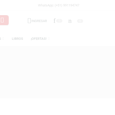
WhatsApp: (+51) 991194747
INGRESAR
0
LICENCIAS
LIBROS
¡OFERTAS!