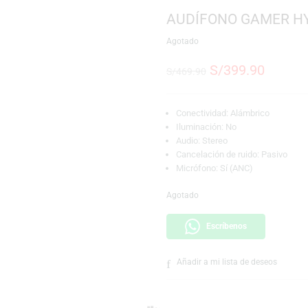
SKU:
740617307405
Marca:
Hyperx
AUDÍFONO 
Agotado
S/
399
S/
469.90
Conectividad: Alá
Iluminación: No
Audio: Stereo
Cancelación de ru
Micrófono: Sí (AN
Agotado
Escríbeno