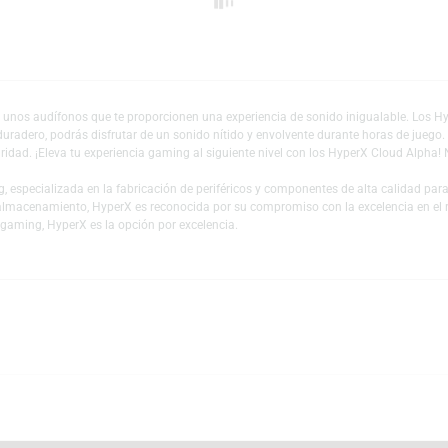
Añadir a mi lista 
necesitas unos audífonos que te proporcionen una experiencia de sonido in
modo y duradero, podrás disfrutar de un sonido nítido y envolvente durant
con claridad. ¡Eleva tu experiencia gaming al siguiente nivel con los Hyp
de gaming, especializada en la fabricación de periféricos y componentes d
ades de almacenamiento, HyperX es reconocida por su compromiso con la ex
dades de gaming, HyperX es la opción por excelencia.