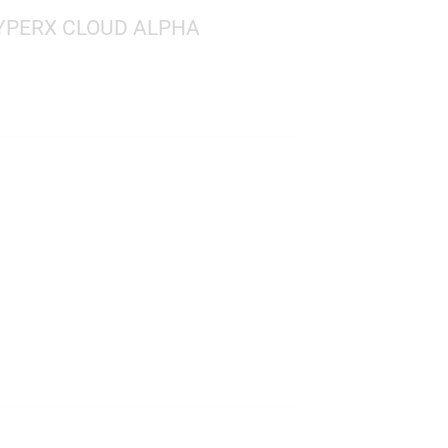
GAMER HYPERX CLOUD ALPHA
.90
mbrico
ido: Pasivo
C)
s