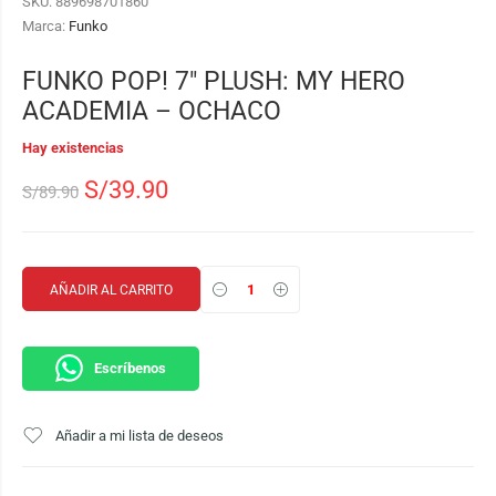
SKU:
889698701860
Marca:
Funko
FUNKO POP! 7″ PLUSH: MY HERO
ACADEMIA – OCHACO
Hay existencias
S/
39.90
S/
89.90
AÑADIR AL CARRITO
Escríbenos
Añadir a mi lista de deseos