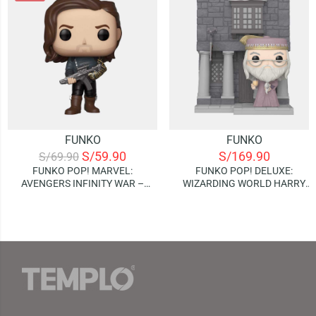
FUNKO
FUNKO
S/
59.90
S/
169.90
S/
69.90
FUNKO POP! MARVEL:
FUNKO POP! DELUXE:
AVENGERS INFINITY WAR –
WIZARDING WORLD HARRY
BUCKY BARNES
POTTER – ALBUS
DUMBLEDORE WITH HOG’S
HEAD INN