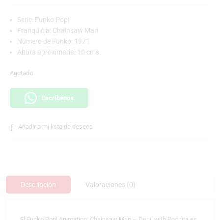
Serie: Funko Pop!
Franquicia: Chainsaw Man
Número de Funko: 1971
Altura aproximada: 10 cms.
Agotado
Escríbenos
Añadir a mi lista de deseos
Descripción
Valoraciones (0)
El Funko Pop! Animation: Chainsaw Man – Denji with Pochita es