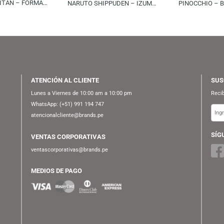
FUNKO
FUNKO
S/
89.90
S/
49.90
S/
69.90
KO POP! ANIMATION:
FUNKO POP! ANIMATION:
CK ON TITAN – FORMAL
NARUTO SHIPPUDEN – IZUMO
I (SPECIAL EDITION)
KAMISUKI
ATENCIÓN AL CLIENTE
Lunes a Viernes de 10:00 am a 10:00 pm
WhatsApp:
(+51) 991 194 747