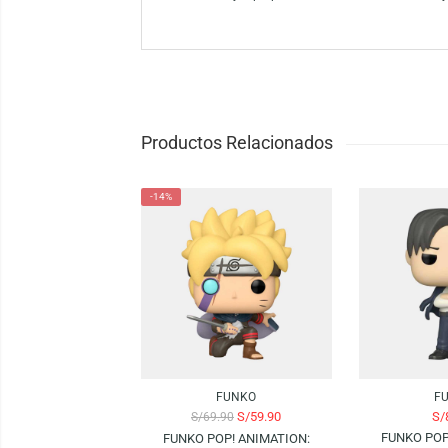
El Funko Pop! Animation Dragon Ball Goku &
edición exclusiva. Ideal para coleccionista
Funko es la marca líder entre los conocedor
como el mayor propietario de licencias del
Productos Relacionados
-14%