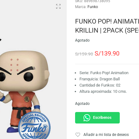
SKU:
889698738095
Marca:
Funko
FUNKO POP!
KRILLIN | 2
Agotado
S/
139
S/
159.90
Serie: Funko Pop!
Franquicia: Dragon
Cantidad de Funko
Altura aproximada
Agotado