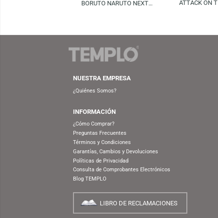
FUNKO
S/
59.90
S/
69.90
FUN
FUNKO POP! ANIMATION:
ATTA
BORUTO NARUTO NEXT
LEV
GENERATIONS – BORUTO (WITH
MARKS)
NUESTRA EMPRESA
¿Quiénes Somos?