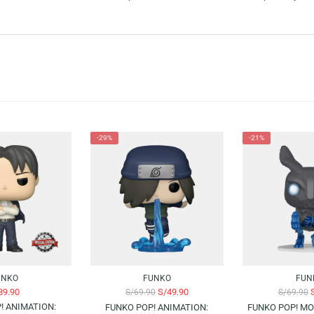
 Krillin 2-Pack Special Edition es una joya para los fanáticos de la serie
s y entusiastas de Dragon Ball. Adquiérelos ahora y dale un toque único a tu
es y fans de las figuras de colección. La gran conexión con la cultura pop
 mundo y los fanáticos del entretenimiento pueden mostrar todo el amor a s
-29%