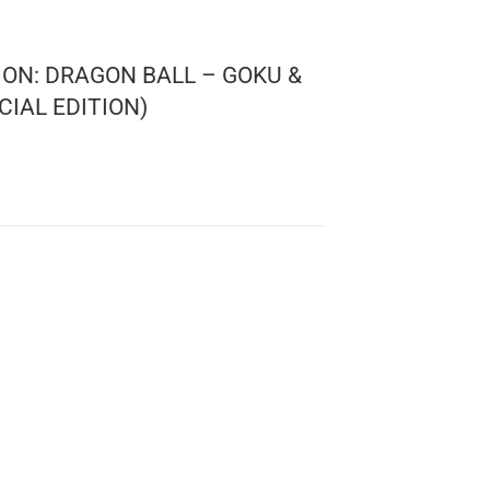
 ANIMATION: DRAGON BALL – GOKU &
PACK (SPECIAL EDITION)
.90
 Animation
 Ball
s: 02
: 10 cms.