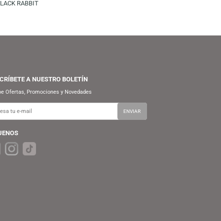
SPIEGEL
FUNKO
S/
54.90
S/
69.90
FUNKO POP! MOVIES: NETFLIX
PINOCCHIO – BLACK RABBIT
SUSCRÍBETE A NUESTRO BOLETÍN
Recibe Ofertas, Promociones y Novedades