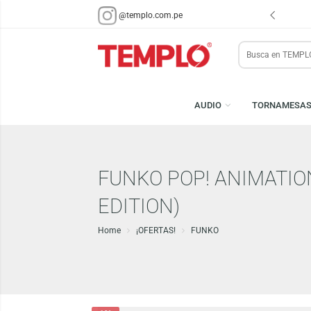
ENVÍOS EN 48 HRS.
PARA LIMA Y CALLAO (*)
@templo.com.pe
Search
here
AUDIO
TORN
FUNKO POP! ANIMAT
EDITION)
Home
¡OFERTAS!
FUNKO