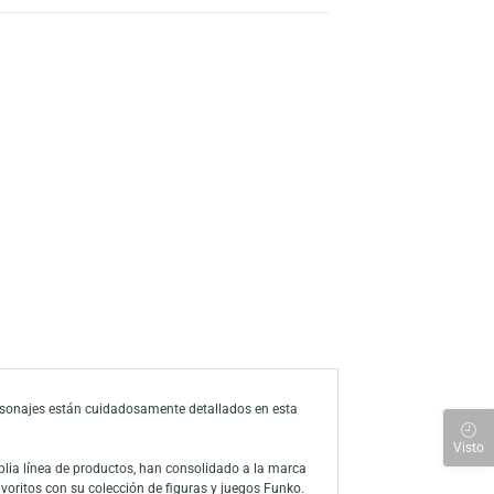
s
a de deseos