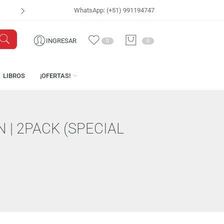
WhatsApp: (+51) 991194747
VISÍTANOS EN
CEN
INGRESAR
0
0
ICENCIAS
LIBROS
¡OFERTAS!
RILLIN | 2PACK (SPECIAL