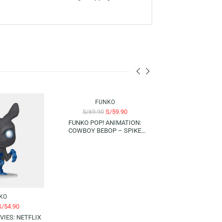
. Estos icónicos personajes están cuidadosamente detallados en esta
 colección.
 a través de la amplia línea de productos, han consolidado a la marca
us personajes favoritos con su colección de figuras y juegos Funko.
-21%
-14%
FUNKO
S/
59.90
S/
69.90
FUNKO POP! ANIMATION:
COWBOY BEBOP – SPIKE