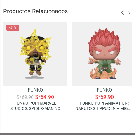
Productos Relacionados
-21%
FUNKO
FUNKO
S/
54.90
S/
69.90
S/
69.90
FUNKO POP! MARVEL
FUNKO POP! ANIMATION:
STUDIOS: SPIDER-MAN NO
NARUTO SHIPPUDEN – MIGHT
WAY HOME – ELECTRO
GUY (EIGHT INNER GATES)