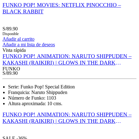
FUNKO POP! MOVIES: NETFLIX PINOCCHIO –
BLACK RABBIT
S/
89.90
Disponible
Añadir al carrito
Añadir a mi lista de deseos
Vista rápida
FUNKO POP! ANIMATION: NARUTO SHIPPUDEN –
KAKASHI (RAIKIRI) | GLOWS IN THE DARK
(SPECIAL EDITION)
FUNKO
S/
89.90
Serie: Funko Pop! Special Edition
Franquicia: Naruto Shippuden
Número de Funko: 1103
Altura aproximada: 10 cms.
FUNKO POP! ANIMATION: NARUTO SHIPPUDEN –
KAKASHI (RAIKIRI) | GLOWS IN THE DARK
(SPECIAL EDITION)
SALE
-36%