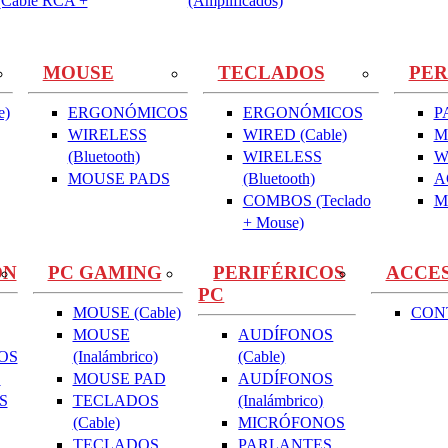
Cable RCA +
(Amplificados)
MOUSE
TECLADOS
PER
e)
ERGONÓMICOS
ERGONÓMICOS
P
WIRELESS
WIRED (Cable)
M
(Bluetooth)
WIRELESS
W
MOUSE PADS
(Bluetooth)
A
COMBOS (Teclado
M
+ Mouse)
ON
PC GAMING
PERIFÉRICOS
ACCE
PC
MOUSE (Cable)
CON
MOUSE
AUDÍFONOS
OS
(Inalámbrico)
(Cable)
S
MOUSE PAD
AUDÍFONOS
S
TECLADOS
(Inalámbrico)
(Cable)
MICRÓFONOS
TECLADOS
PARLANTES