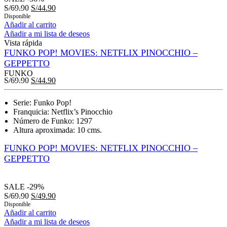
S/
69.90
S/
44.90
Disponible
Añadir al carrito
Añadir a mi lista de deseos
Vista rápida
FUNKO POP! MOVIES: NETFLIX PINOCCHIO –
GEPPETTO
FUNKO
S/
69.90
S/
44.90
Serie: Funko Pop!
Franquicia: Netflix’s Pinocchio
Número de Funko: 1297
Altura aproximada: 10 cms.
FUNKO POP! MOVIES: NETFLIX PINOCCHIO –
GEPPETTO
SALE
-29%
S/
69.90
S/
49.90
Disponible
Añadir al carrito
Añadir a mi lista de deseos