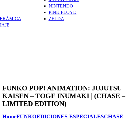
NINTENDO
PINK FLOYD
CERÁMICA
ZELDA
IAJE
FUNKO POP! ANIMATION: JUJUTSU
KAISEN – TOGE INUMAKI | (CHASE –
LIMITED EDITION)
Home
FUNKO
EDICIONES ESPECIALES
CHASE