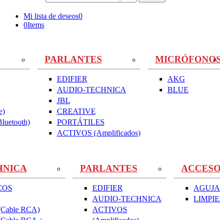
Mi lista de deseos
0
0
Items
PARLANTES
MICRÓFONO
EDIFIER
AKG
AUDIO-TECHNICA
BLUE
JBL
e)
CREATIVE
uetooth)
PORTÁTILES
ACTIVOS (Amplificados)
HNICA
PARLANTES
ACCESO
COS
EDIFIER
AGUJA
AUDIO-TECHNICA
LIMPI
Cable RCA)
ACTIVOS