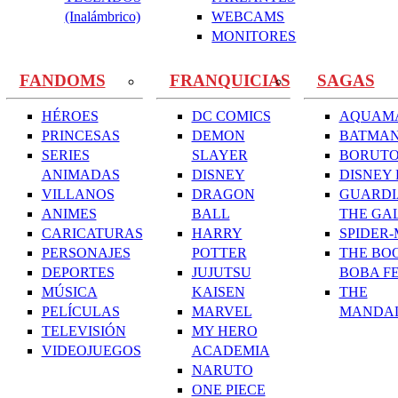
(Inalámbrico)
WEBCAMS
MONITORES
FANDOMS
FRANQUICIAS
SAGAS
HÉROES
DC COMICS
AQUAM
PRINCESAS
DEMON
BATMA
SERIES
SLAYER
BORUT
ANIMADAS
DISNEY
DISNEY 
VILLANOS
DRAGON
GUARDI
ANIMES
BALL
THE GA
CARICATURAS
HARRY
SPIDER
PERSONAJES
POTTER
THE BO
DEPORTES
JUJUTSU
BOBA F
MÚSICA
KAISEN
THE
PELÍCULAS
MARVEL
MANDA
TELEVISIÓN
MY HERO
VIDEOJUEGOS
ACADEMIA
NARUTO
ONE PIECE