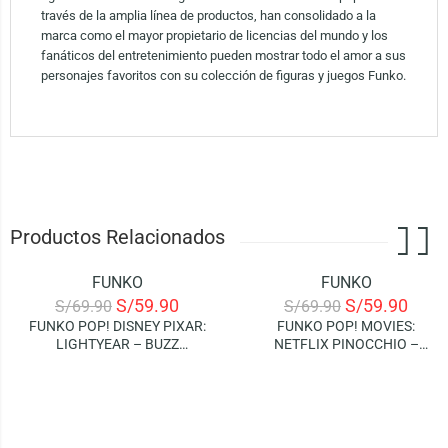
través de la amplia línea de productos, han consolidado a la
marca como el mayor propietario de licencias del mundo y los
fanáticos del entretenimiento pueden mostrar todo el amor a sus
personajes favoritos con su colección de figuras y juegos Funko.
Productos Relacionados
FUNKO
FUNKO
-14%
-14%
S/
59.90
S/
59.90
S/
69.90
S/
69.90
FUNKO POP! DISNEY PIXAR:
FUNKO POP! MOVIES:
LIGHTYEAR – BUZZ
NETFLIX PINOCCHIO –
LIGHTYEAR (XL-01)
PINOCCHIO AND CRICKET