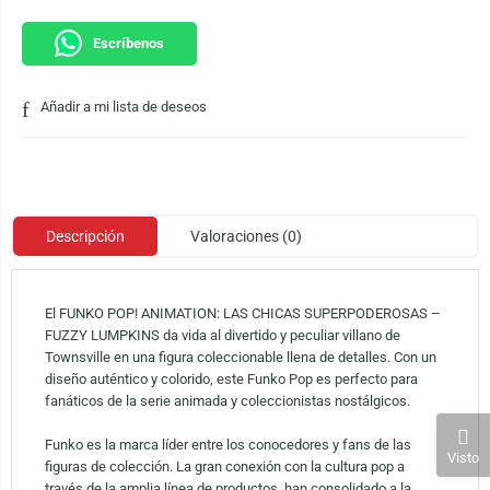
Escríbenos
Añadir a mi lista de deseos
Descripción
Valoraciones (0)
El FUNKO POP! ANIMATION: LAS CHICAS SUPERPODEROSAS –
FUZZY LUMPKINS da vida al divertido y peculiar villano de
Townsville en una figura coleccionable llena de detalles. Con un
diseño auténtico y colorido, este Funko Pop es perfecto para
fanáticos de la serie animada y coleccionistas nostálgicos.
Funko es la marca líder entre los conocedores y fans de las
Visto
figuras de colección. La gran conexión con la cultura pop a
través de la amplia línea de productos, han consolidado a la