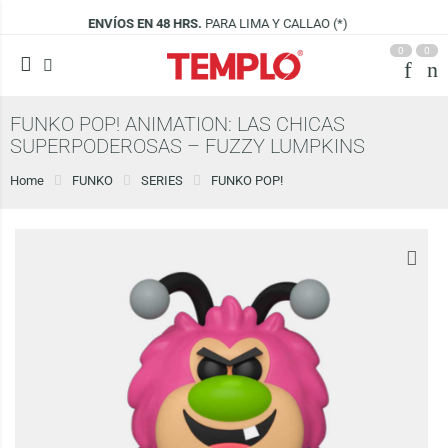
 Y CALLAO (*)
VISÍTANOS EN
CENCO LIMA
0
0
FUNKO POP! ANIMATION: LAS CHICAS
SUPERPODEROSAS – FUZZY LUMPKINS
Home
FUNKO
SERIES
FUNKO POP!