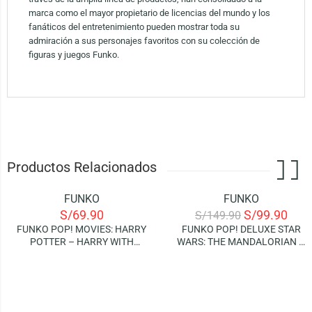
marca como el mayor propietario de licencias del mundo y los
fanáticos del entretenimiento pueden mostrar toda su
admiración a sus personajes favoritos con su colección de
figuras y juegos Funko.
Productos Relacionados
FUNKO
FUNKO
-33%
S/
69.90
S/
99.90
S/
149.90
AGOTADO
FUNKO POP! MOVIES: HARRY
FUNKO POP! DELUXE STAR
POTTER – HARRY WITH
WARS: THE MANDALORIAN –
MARAUDERS MAP
GROGU USING THE FORCE
(LIGHTS AND SOUND!)