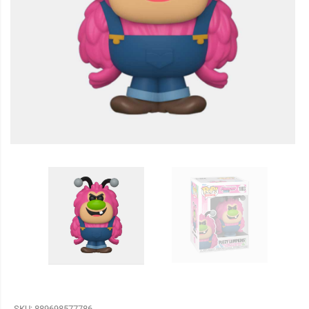
SKU:
889698577786