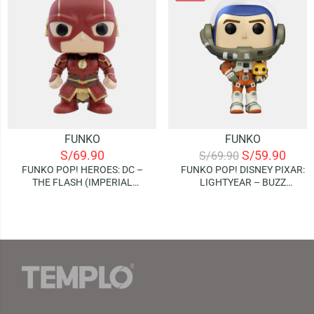
FUNKO
FUNKO
S/
69.90
S/
59.90
S/
69.90
FUNKO POP! HEROES: DC –
FUNKO POP! DISNEY PIXAR:
THE FLASH (IMPERIAL
LIGHTYEAR – BUZZ
PALACE)
LIGHTYEAR (XL-15)