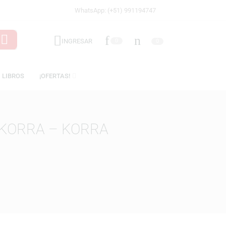
WhatsApp: (+51) 991194747
INGRESAR
0
ICENCIAS
LIBROS
¡OFERTAS!
END OF KORRA – KORRA