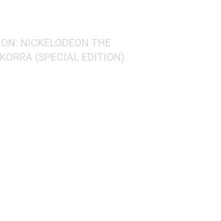
Nickelodeon
! ANIMATION: NICKELODEON THE
KORRA – KORRA (SPECIAL EDITION)
lodeon
 801
: 10 cms.