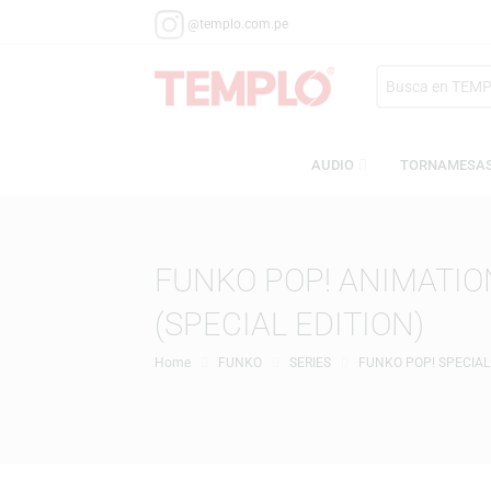
@templo.com.pe
Search
here
AUDIO
TORN
FUNKO POP! ANIMA
(SPECIAL EDITION)
Home
FUNKO
SERIES
FUNKO POP! 