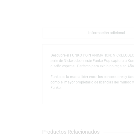
Descripción
Información adicio
Descubre el FUNKO POP! ANIMATION: NICKE
serie de Nickelodeon, este Funko Pop captur
diseño especial. Perfecto para exhibir o re
Funko es la marca líder entre los conocedor
como el mayor propietario de licencias del
Funko.