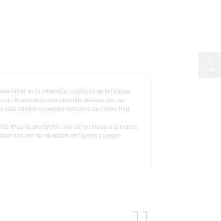
s
de deseos
 que no puede faltar en tu colección. Inspirado en la icónica
ación y el universo de Avatar, este coleccionable destaca por su
rra. ¡No te pierdas esta edición especial y exclusiva de Funko Pop!
 a través de la amplia línea de productos, han consolidado a la marca
 sus personajes favoritos con su colección de figuras y juegos