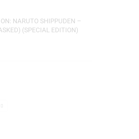
! ANIMATION: NARUTO SHIPPUDEN –
IHA (MASKED) (SPECIAL EDITION)
0
o Shippuden
 1429
: 10 cms.
TO