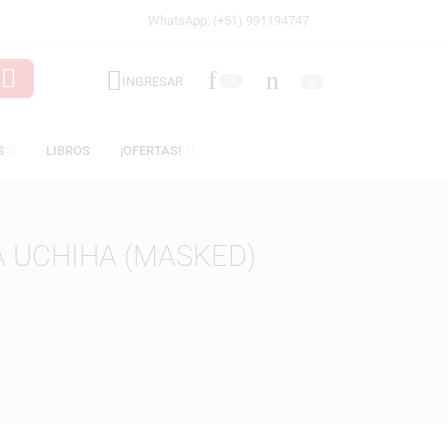
WhatsApp: (+51) 991194747
INGRESAR
0
LICENCIAS
LIBROS
¡OFERTAS!
MADARA UCHIHA (MASKED)