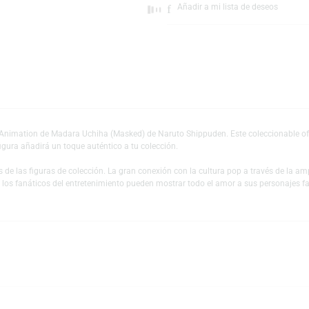
Escríbeno
Añadir a mi lista 
unko Pop! Animation de Madara Uchiha (Masked) de Naruto Shippuden. Este 
rie, esta figura añadirá un toque auténtico a tu colección.
es y fans de las figuras de colección. La gran conexión con la cultura pop
 mundo y los fanáticos del entretenimiento pueden mostrar todo el amor a s