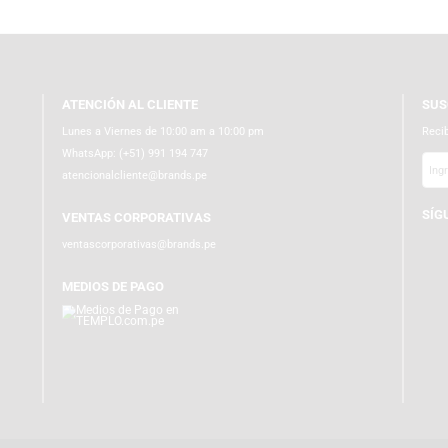
ATENCIÓN AL CLIENTE
Lunes a Viernes de 10:00 am a 10:00 pm
WhatsApp:
(+51) 991 194 747
atencionalcliente@brands.pe
VENTAS CORPORATIVAS
ventascorporativas@brands.pe