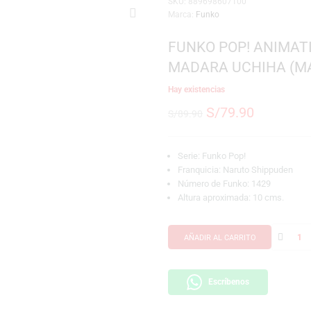
SKU:
889698607100
Marca:
Funko
FUNKO POP
MADARA UCH
Hay existencias
S/
79.9
S/
89.90
Serie: Funko Pop!
Franquicia: Narut
Número de Funko:
Altura aproximada
AÑADIR AL CARRI