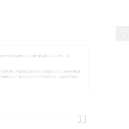
s
de deseos
coleccionable ofrece una representación detallada del icónico
 a través de la amplia línea de productos, han consolidado a la marca
us personajes favoritos con su colección de figuras y juegos Funko.