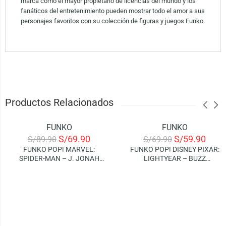
marca como el mayor propietario de licencias del mundo y los
fanáticos del entretenimiento pueden mostrar todo el amor a sus
personajes favoritos con su colección de figuras y juegos Funko.
Productos Relacionados
FUNKO
FUNKO
-22%
-14%
S/
69.90
S/
59.90
S/
89.90
S/
69.90
FUNKO POP! MARVEL:
FUNKO POP! DISNEY PIXAR:
SPIDER-MAN – J. JONAH
LIGHTYEAR – BUZZ
JAMESON (SPECIAL EDITION)
LIGHTYEAR (XL-01)