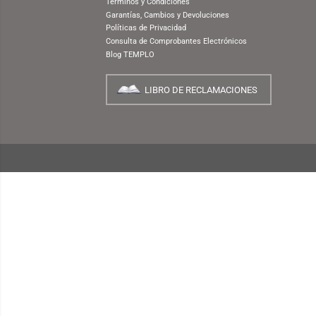
NUESTRA EMPRESA
¿Quiénes Somos?
INFORMACIÓN
¿Cómo Comprar?
Preguntas Frecuentes
Términos y Condiciones
Garantías, Cambios y Devoluciones
Políticas de Privacidad
Consulta de Comprobantes Electrónicos
Blog TEMPLO
LIBRO DE RECLAMACIONES