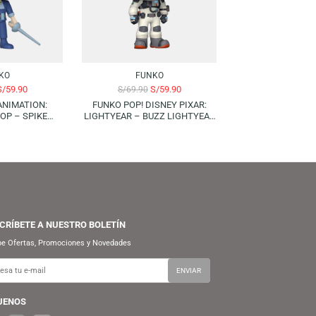
-14%
-14%
FUNKO
FUNKO
S/
59.90
S/
59.90
S/
69.90
S/
69.90
FUNKO POP! ANIMATION:
FUNKO POP! DISNEY PIXAR:
COWBOY BEBOP – SPIKE
LIGHTYEAR – BUZZ LIGHTYEAR
SPIEGEL
(XL-01)