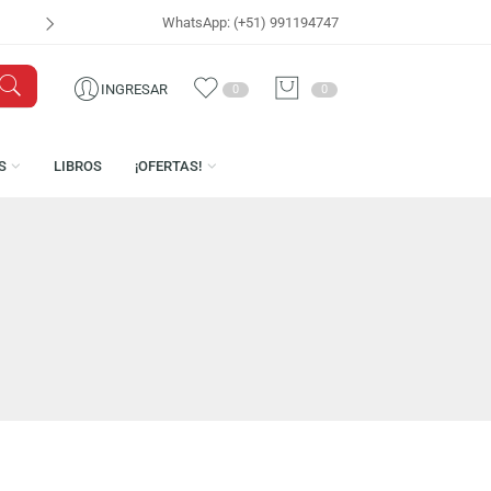
WhatsApp: (+51) 991194747
VISÍTANOS EN
CEN
INGRESAR
0
0
LICENCIAS
LIBROS
¡OFERTAS!
TENTEN