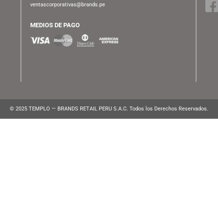
ATENCIÓN AL CLIENTE
Lunes a Viernes de 10:00 am a 10:00 pm
WhatsApp:
(+51) 991 194 747
atencionalcliente@brands.pe
VENTAS CORPORATIVAS
ventascorporativas@brands.pe
MEDIOS DE PAGO