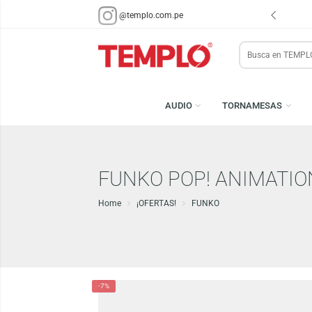
ENVÍOS EN 48 HRS.
PARA LIMA Y CALLAO (*)
@templo.com.pe
Search
here
AUDIO
TORNAMESA
FUNKO POP! ANIMA
Home
¡OFERTAS!
FUNKO