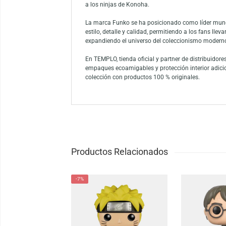
El Funko Pop! Tenten de la colección Animat
perfección la personalidad decidida y el e
precisos, este Funko Pop! destaca por su fi
Dentro del mundo de Naruto Shippuden, Tent
invocar una amplia variedad de armas a trav
competitivo, recordando las grandes batall
a los ninjas de Konoha.
La marca Funko se ha posicionado como líd
estilo, detalle y calidad, permitiendo a los
expandiendo el universo del coleccionism
En TEMPLO, tienda oficial y partner de dis
empaques ecoamigables y protección interio
colección con productos 100 % originales.