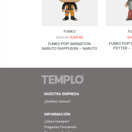
Productos Relacionados
-7%
FUNKO
S/
64.90
S/
69.90
FUNK
FUNKO POP! ANIMATION:
PO
NARUTO SHIPPUDEN – NARUTO