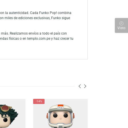
anime y coleccionistas del universo ninja. Este diseño capta a la
 de combate. Fabricado con materiales de alta calidad y acabados
a los demás miembros del equipo de Neji, Rock Lee y su maestra Gai.
o excepcional en el uso de herramientas ninjas. Su habilidad para
égica. Este Funko Pop! celebra su fuerza, disciplina y espíritu
igura que representa la dedicación y la superación que caracterizan
 y su compromiso con la autenticidad. Cada Funko Pop! combina
ries y películas. Con miles de ediciones exclusivas, Funko sigue
de Tenten y muchas más. Realizamos envíos a todo el país con
s en nuestras tiendas físicas o en templo.com.pe y haz crecer tu