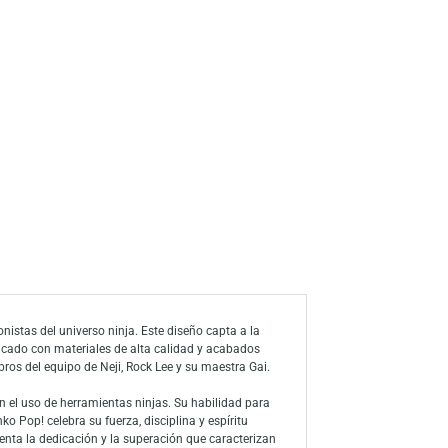
s
a de deseos