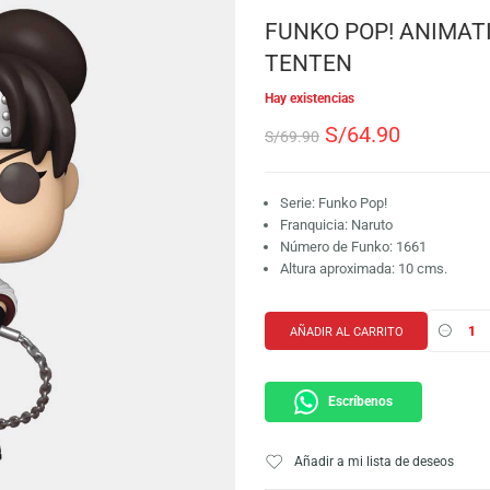
SKU:
889698802550
Marca:
Funko
FUNKO POP
TENTEN
Hay existencias
S/
64.9
S/
69.90
Serie: Funko Pop!
Franquicia: Narut
Número de Funko:
Altura aproximada
AÑADIR AL CARRI