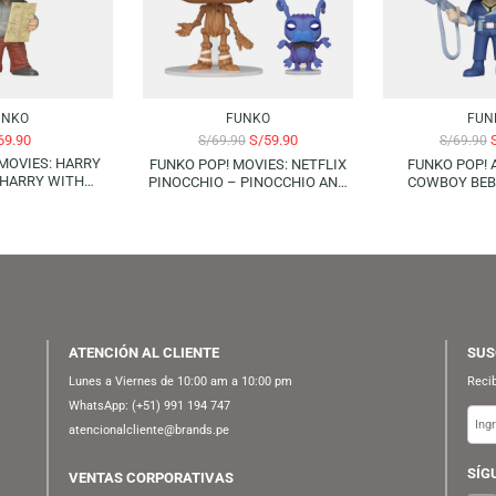
-14%
AGOTADO
FUNKO
FUNKO
S/
69.90
S/
59.90
S/
69.90
O POP! MOVIES: HARRY
FUNKO POP! MOVIES: NETFLIX
TTER – HARRY WITH
PINOCCHIO – PINOCCHIO AND
MARAUDERS MAP
CRICKET