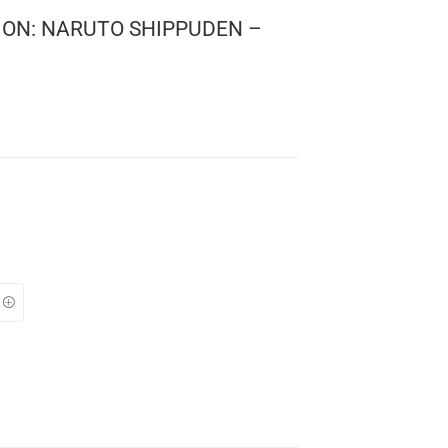
! ANIMATION: NARUTO SHIPPUDEN –
0
o
 1661
: 10 cms.
TO