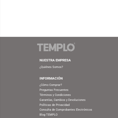
FUNKO
S/
99.90
S/
149.90
FUNKO POP! DELUXE STAR
FUNKO
WARS: THE MANDALORIAN –
PINOC
GROGU USING THE FORCE
(LIGHTS AND SOUND!)