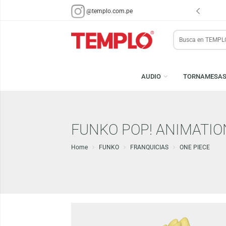
ENVÍOS EN 48 HRS.
PARA LIMA Y CALLAO (*)
@templo.com.pe
Search
here
AUDIO
TORN
FUNKO POP! ANIMAT
Home
FUNKO
FRANQUICIAS
ONE PIE