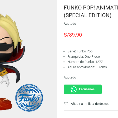
SKU:
889698664837
Marca:
Funko
FUNKO POP!
(SPECIAL E
Agotado
S/
89.90
Serie: Funko Pop!
Franquicia: One P
Número de Funko:
Altura aproximada
Agotado
Escríbeno