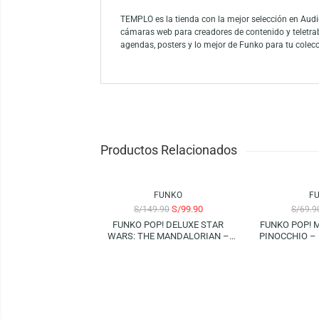
El Funko Pop! Animation: One Piece – Soba 
del misterioso Soba Mask, esta pieza captur
exclusivo a cualquier estantería. ¡Añade es
Funko es la marca líder entre los conocedor
como el mayor propietario de licencias del
Funko.
TEMPLO es la tienda con la mejor selección
cámaras web para creadores de contenido y
agendas, posters y lo mejor de Funko para 
Productos Relacionados
-33%
-14%