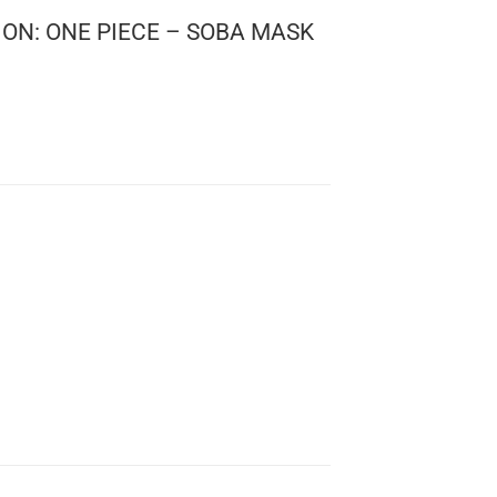
 ANIMATION: ONE PIECE – SOBA MASK
DITION)
iece
 1277
: 10 cms.
s