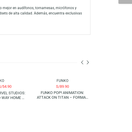
olección de los fanáticos de One Piece. Con una representación única
na figura especial y limitada, esta edición ofrece un toque
 de One Piece con esta pieza única y de edición especial!
 a través de la amplia línea de productos, han consolidado a la marca
ón a sus personajes favoritos con su colección de figuras y juegos
 para descubrir lo mejor en audífonos, tornamesas, micrófonos y
s, mouse y headsets de alta calidad. Además, encuentra exclusivas
nen para ti.
-21%