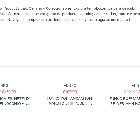
Mask (Special Edition) es una figura exclusiva que no puede faltar en la c
a su esencia en un diseño detallado y vibrante. Ideal para quienes buscan u
ta increíble figura Funko Pop! a tu colección y celebra tu amor por el mundo
es y fans de las figuras de colección. La gran conexión con la cultura pop
 mundo y los fanáticos del entretenimiento pueden mostrar toda su admiraci
 en Audio, Productividad, Gaming y Coleccionables. Explora templo.com.pe
 teletrabajo. Sumérgete en nuestra gama de productos gaming con teclado
tu colección. Navega en templo.com.pe donde la diversión y tecnología se u