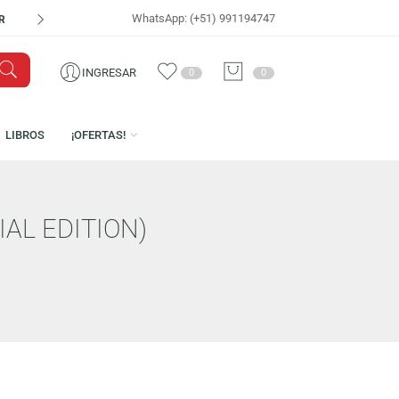
WhatsApp: (+51) 991194747
VISÍTANOS EN
CEN
INGRESAR
0
0
ICENCIAS
LIBROS
¡OFERTAS!
(SPECIAL EDITION)