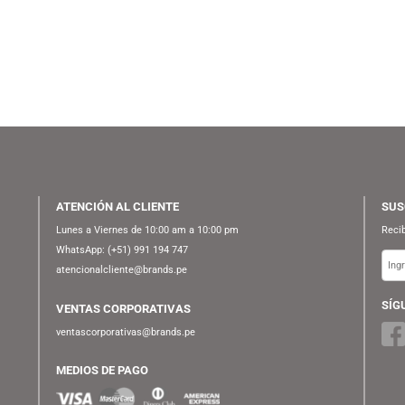
FUNKO
FUNKO
S/
59.90
S/
89.90
S/
69.90
FUNKO POP! ANIMATION:
 POP! MOVIES: NETFLIX
F
NARUTO SHIPPUDEN –
CHIO – PINOCCHIO AND
KAKASHI (RAIKIRI) | GLOWS IN
CRICKET
THE DARK (SPECIAL EDITION)