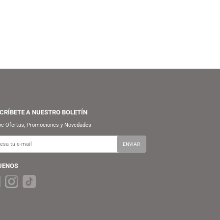
FUNKO
FUNKO
S/
54.90
S/
89.90
S/
69.90
FUNKO POP! ANIMATION:
UNKO POP! MARVEL STUDIOS:
ATTACK ON TITAN – FORMAL
SPIDER-MAN NO WAY HOME –
LEVI (SPECIAL EDITION)
ELECTRO