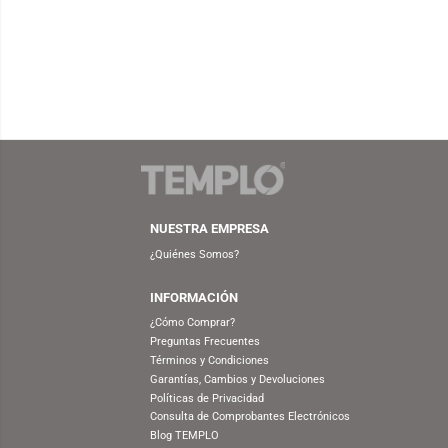
FUNKO
S/
59.90
S/
69.90
FUN
FUNKO POP! ANIMATION:
ATTA
COWBOY BEBOP – ED & EIN
LEV