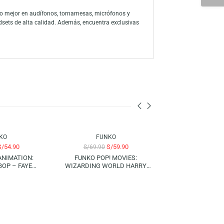
últiple campeón mundial con esta figura de gran detalle. Perfecto
 Ideal para coleccionistas o como regalo único. No dejes pasar la
 a través de la amplia línea de productos, han consolidado a la marca
ón a sus personajes favoritos con su colección de figuras y juegos
 para descubrir lo mejor en audífonos, tornamesas, micrófonos y
s, mouse y headsets de alta calidad. Además, encuentra exclusivas
nen para ti.
-21%
-14%