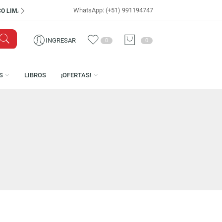
WhatsApp: (+51) 991194747
VISÍTANOS EN
CEN
INGRESAR
0
0
LICENCIAS
LIBROS
¡OFERTAS!
 HOYA