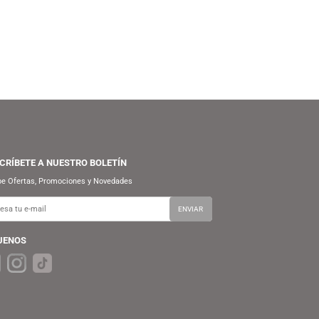
FUNKO
FUNKO
S/
54.90
S/
59.90
S/
69.90
S/
69.90
FUNKO POP! ANIMATION:
FUNKO POP! MOVIES:
COWBOY BEBOP – FAYE
WIZARDING WORLD HARRY
VALENTINE
POTTER – HERMIONE GRANGER
(CHAMBER OF SECRETS 20TH)