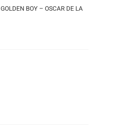
 BOXING: GOLDEN BOY – OSCAR DE LA
0
g
 02
: 10 cms.
s