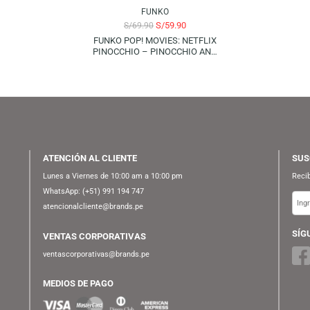
FUNKO
S/
89.90
KO POP! ANIMATION:
CK ON TITAN – FORMAL
I (SPECIAL EDITION)
FUNKO
S/
59.90
S/
69.90
FUNKO POP! MOVIES: NETFLIX
PINOCCHIO – PINOCCHIO AND
CRICKET