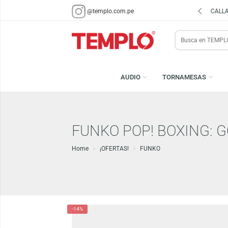
ENVÍOS EN 48 HRS.
PARA LIMA Y CALLAO (*)
@templo.com.pe
Search
here
AUDIO
TORNAMESA
FUNKO POP! BOXIN
Home
¡OFERTAS!
FUNKO