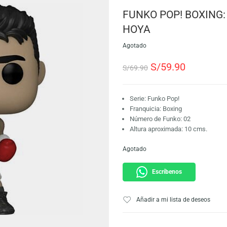
SKU:
889698568142
Marca:
Funko
FUNKO POP!
HOYA
Agotado
S/
59.9
S/
69.90
Serie: Funko Pop!
Franquicia: Boxin
Número de Funko:
Altura aproximada
Agotado
Escríbeno