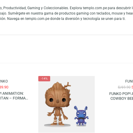
ar De La Hoya, el famoso «Golden Boy» del boxeo. Captura la esencia del m
e La Hoya. Exhibe este coleccionable en tu hogar, oficina o sala de juegos.
ra a una leyenda del boxeo. ¡Un imprescindible para cualquier fanático!
es y fans de las figuras de colección. La gran conexión con la cultura pop
 mundo y los fanáticos del entretenimiento pueden mostrar toda su admiraci
 en Audio, Productividad, Gaming y Coleccionables. Explora templo.com.pe
 teletrabajo. Sumérgete en nuestra gama de productos gaming con teclado
tu colección. Navega en templo.com.pe donde la diversión y tecnología se u
-14%