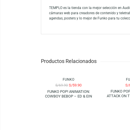
Agrega a tu colección el Funko Pop! De Osc
para aficionados al boxeo y seguidores de D
oportunidad de poseer esta pieza que celeb
Funko es la marca líder entre los conocedor
como el mayor propietario de licencias del
Funko.
TEMPLO es la tienda con la mejor selección
cámaras web para creadores de contenido y
agendas, posters y lo mejor de Funko para 
Productos Relacionados
-14%