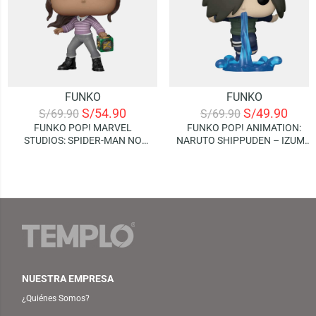
FUNKO
FUNKO
S/
54.90
S/
49.90
S/
69.90
S/
69.90
FUNKO POP! MARVEL
FUNKO POP! ANIMATION:
STUDIOS: SPIDER-MAN NO
NARUTO SHIPPUDEN – IZUMO
WAY HOME – MJ (WITH BOX)
KAMISUKI
NUESTRA EMPRESA
¿Quiénes Somos?