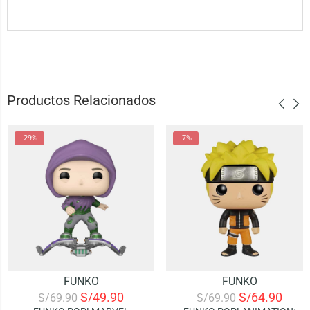
Productos Relacionados
-29%
-7%
FUNKO
FUNKO
S/
49.90
S/
64.90
S/
69.90
S/
69.90