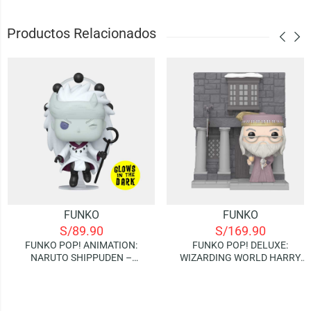
Productos Relacionados
FUNKO
FUNKO
S/
89.90
S/
169.90
FUNKO POP! ANIMATION:
FUNKO POP! DELUXE:
NARUTO SHIPPUDEN –
WIZARDING WORLD HARRY
MADARA UCHIHA (SIX PATHS)
POTTER – ALBUS
| GLOWS IN THE DARK
DUMBLEDORE WITH HOG’S
(SPECIAL EDITION)
HEAD INN