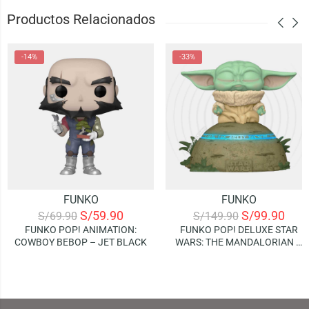
Productos Relacionados
-14%
-33%
FUNKO
FUNKO
S/
59.90
S/
99.90
S/
69.90
S/
149.90
FUNKO POP! ANIMATION:
FUNKO POP! DELUXE STAR
COWBOY BEBOP – JET BLACK
WARS: THE MANDALORIAN –
GROGU USING THE FORCE
(LIGHTS AND SOUND!)