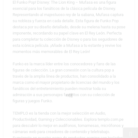
El Funko Pop! Disney: The Lion King – Mufasa es una figura
esencial para los fanáticos de la clásica película de Disney.
Representando al majestuoso rey de la sabana, Mufasa captura
su nobleza y fuerza en cada detalle. Esta figura de Funko Pop
destaca por su diseño detallado, desde su melena hasta su pose
imponente, recordando su papel clave en El Rey León. Perfecta
para completar tu colección de Disney o para los seguidores de
esta icónica película. ¡Añade a Mufasa a tu estante y revive los
momentos más memorables de El Rey León!
Funko es la marca líder entre los conocedores y fans de las
figuras de colección. La gran conexión con la cultura pop a
través de la amplia línea de productos, han consolidado a la
marca como el mayor propietario de licencias del mundo y los
fanáticos del entretenimiento pueden mostrar toda su
admiración a sus personajes favoritos con su colección de
figuras y juegos Funko.
TEMPLO es la tienda con la mejor selección en Audio,
Productividad, Gaming y Coleccionables. Explora templo.com.pe
para descubrir lo mejor en audífonos, tornamesas, micrófonos y
cámaras web para creadores de contenido y teletrabajo.
Sumérgete en nuestra gama de productos gaming con teclados,