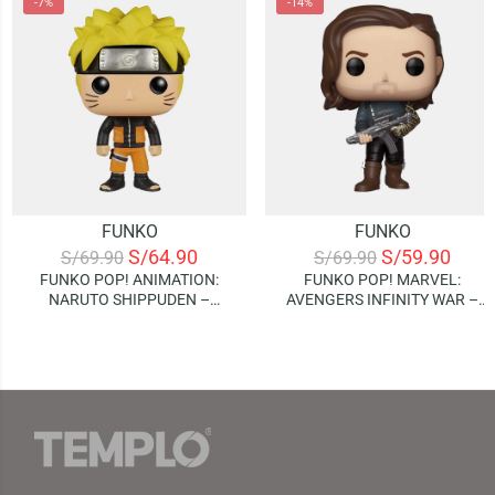
-7%
-14%
FUNKO
FUNKO
S/
64.90
S/
59.90
S/
69.90
S/
69.90
FUNKO POP! ANIMATION:
FUNKO POP! MARVEL:
NARUTO SHIPPUDEN –
AVENGERS INFINITY WAR –
NARUTO
BUCKY BARNES