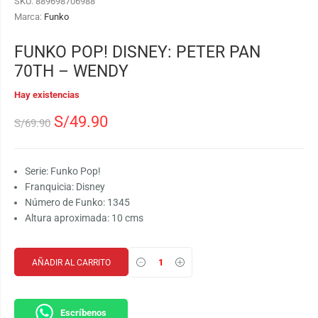
SKU:
889698706988
Marca:
Funko
FUNKO POP! DISNEY: PETER PAN
70TH – WENDY
Hay existencias
S/
49.90
S/
69.90
Serie: Funko Pop!
Franquicia: Disney
Número de Funko: 1345
Altura aproximada: 10 cms
AÑADIR AL CARRITO
Escríbenos