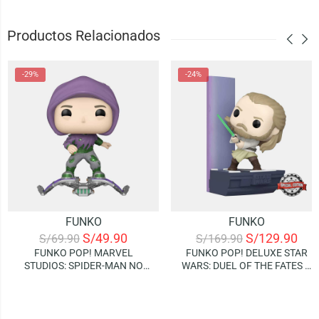
Productos Relacionados
-29%
-24%
FUNKO
FUNKO
S/
49.90
S/
129.90
S/
69.90
S/
169.90
FUNKO POP! MARVEL
FUNKO POP! DELUXE STAR
STUDIOS: SPIDER-MAN NO
WARS: DUEL OF THE FATES –
WAY HOME – GREEN GOBLIN
QUI-GON JINN (SPECIAL
EDITION)