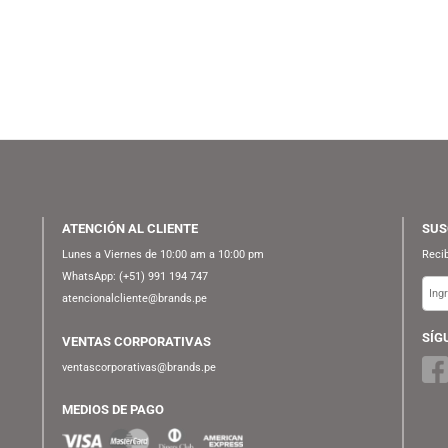
FUNKO
FUNKO
S/
59.90
S/
49.90
S/
69.90
S/
69.90
F
KO POP! ANIMATION:
FUNKO POP! MARVEL STUDIOS:
BOY BEBOP – SPIKE
SPIDER-MAN NO WAY HOME –
SPIEGEL
GREEN GOBLIN