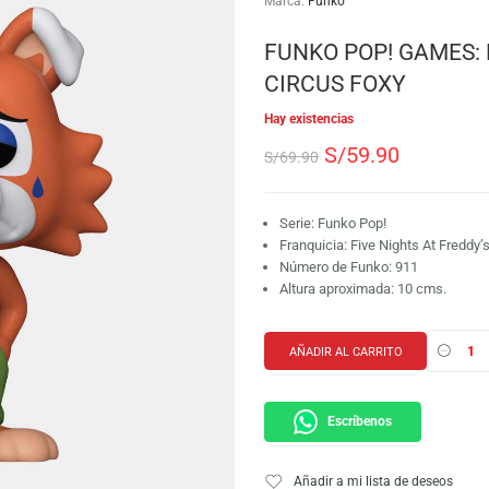
SKU:
889698676298
Etiqueta:
Halloween
Marca:
Funko
FUNKO POP!
CIRCUS FO
Hay existencias
S/
59.9
S/
69.90
Serie: Funko Pop!
Franquicia: Five N
Número de Funko:
Altura aproximada
AÑADIR AL CARRI