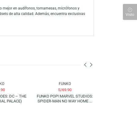
personaje, directamente de la famosa saga de videojuegos, ahora
s Foxy es una adición emocionante para cualquier fanático de Five
ra para llevar la emoción del juego a tu hogar.
 a través de la amplia línea de productos, han consolidado a la marca
 sus personajes favoritos con su colección de figuras y juegos
 para descubrir lo mejor en audífonos, tornamesas, micrófonos y
s, mouse y headsets de alta calidad. Además, encuentra exclusivas
e unen para ti.