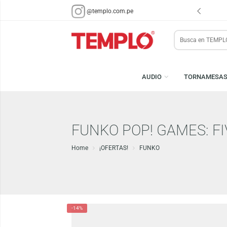
ENVÍOS EN 48 HRS.
PARA LIMA Y CALLAO (*)
@templo.com.pe
Search
here
AUDIO
TORN
FUNKO POP! GAMES:
Home
¡OFERTAS!
FUNKO