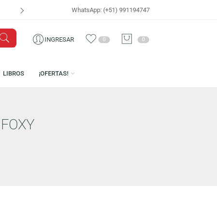
WhatsApp: (+51) 991194747
VISÍTANOS EN
CEN
INGRESAR
0
0
ICENCIAS
LIBROS
¡OFERTAS!
CIRCUS FOXY