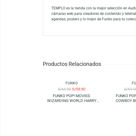
Sumérgete en el mundo de los sustos con el
cobra vida en tu colección con detalles imp
Nights at Freddy’s. ¡Atrévete a agregar est
Funko es la marca líder entre los conocedor
como el mayor propietario de licencias del
Funko.
TEMPLO es la tienda con la mejor selección
cámaras web para creadores de contenido y
agendas, posters y lo mejor de Funko para 
Productos Relacionados
-14%
-14%