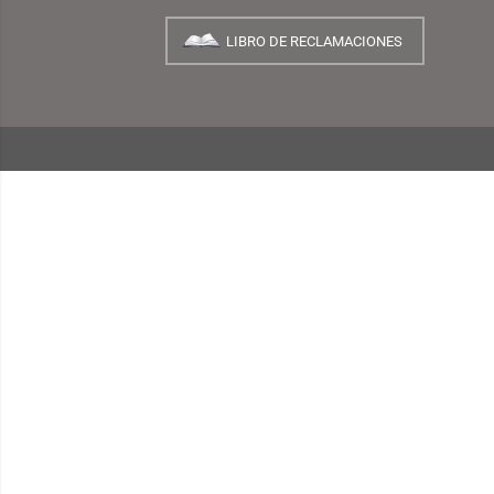
NUESTRA EMPRESA
¿Quiénes Somos?
INFORMACIÓN
¿Cómo Comprar?
Preguntas Frecuentes
Términos y Condiciones
Garantías, Cambios y Devoluciones
Políticas de Privacidad
Consulta de Comprobantes Electrónicos
Blog TEMPLO
LIBRO DE RECLAMACIONES