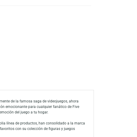
s
a de deseos