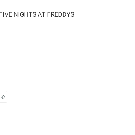
 GAMES: FIVE NIGHTS AT FREDDYS –
XY
0
ights At Freddy’s
 911
: 10 cms.
TO