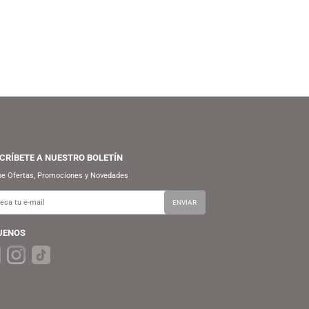
FUNKO
FUNKO
S/
69.90
S/
69.90
UNKO POP! HEROES: DC – THE
FUNKO POP! MARVEL STUDIOS:
FLASH (IMPERIAL PALACE)
SPIDER-MAN NO WAY HOME –
DOCTOR STRANGE