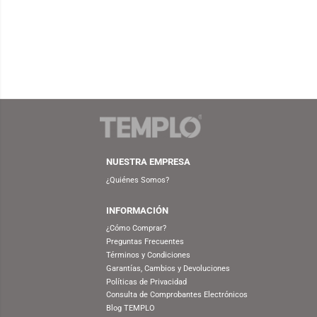
FUNKO
S/
59.90
S/
69.90
FUNKO POP! MOVIES:
FUN
WIZARDING WORLD HARRY
COW
POTTER – HERMIONE GRANGER
(CHAMBER OF SECRETS 20TH)