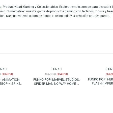
 Funko Pop! Games: Five Nights at Freddy’s – Circus Foxy. Este intrépido 
resionantes. Con su estilo característico y su mirada inconfundible, Circu
e Funko Pop! a tu colección y deja que la diversión comience! Disponible aho
es y fans de las figuras de colección. La gran conexión con la cultura pop
 mundo y los fanáticos del entretenimiento pueden mostrar todo su cariño a
 en Audio, Productividad, Gaming y Coleccionables. Explora templo.com.pe
 teletrabajo. Sumérgete en nuestra gama de productos gaming con teclado
tu colección. Navega en templo.com.pe donde la tecnología y la diversión s
-29%