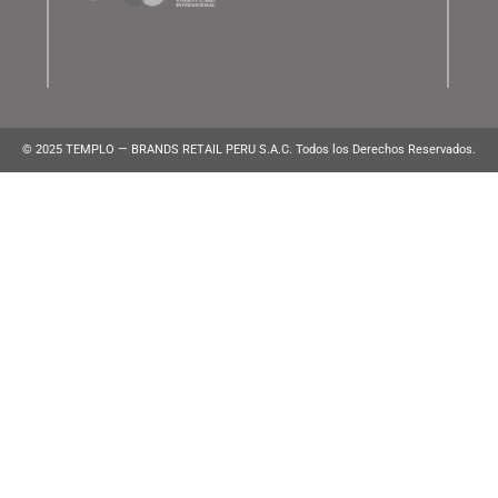
ATENCIÓN AL CLIENTE
Lunes a Viernes de 10:00 am a 10:00 pm
WhatsApp:
(+51) 991 194 747
atencionalcliente@brands.pe
VENTAS CORPORATIVAS
ventascorporativas@brands.pe
MEDIOS DE PAGO
© 2025 TEMPLO — BRANDS RETAIL PERU S.A.C. Todos los Derecho