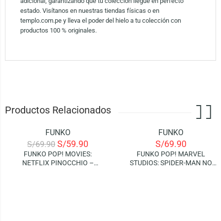
adicional, garantizando que tu colección llegue en perfecto
estado. Visítanos en nuestras tiendas físicas o en
templo.com.pe y lleva el poder del hielo a tu colección con
productos 100 % originales.
Productos Relacionados
FUNKO
FUNKO
-14%
S/
59.90
S/
69.90
S/
69.90
FUNKO POP! MOVIES:
FUNKO POP! MARVEL
NETFLIX PINOCCHIO –
STUDIOS: SPIDER-MAN NO
PINOCCHIO AND CRICKET
WAY HOME – DOCTOR
STRANGE