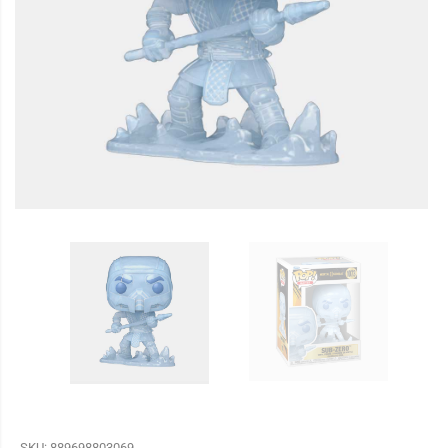
SKU:
889698803069