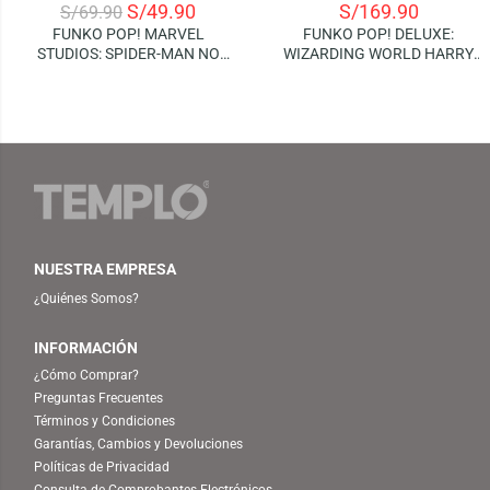
S/
49.90
S/
169.90
S/
69.90
FUNKO POP! MARVEL
FUNKO POP! DELUXE:
STUDIOS: SPIDER-MAN NO
WIZARDING WORLD HARRY
WAY HOME – GREEN GOBLIN
POTTER – ALBUS
DUMBLEDORE WITH HOG’S
HEAD INN
NUESTRA EMPRESA
¿Quiénes Somos?
INFORMACIÓN
¿Cómo Comprar?
Preguntas Frecuentes
Términos y Condiciones
Garantías, Cambios y Devoluciones
Políticas de Privacidad
Consulta de Comprobantes Electrónicos