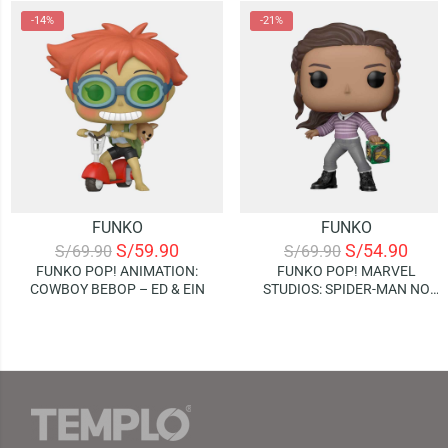
-14%
-21%
FUNKO
FUNKO
S/
59.90
S/
54.90
S/
69.90
S/
69.90
FUNKO POP! ANIMATION:
FUNKO POP! MARVEL
COWBOY BEBOP – ED & EIN
STUDIOS: SPIDER-MAN NO
WAY HOME – MJ (WITH BOX)