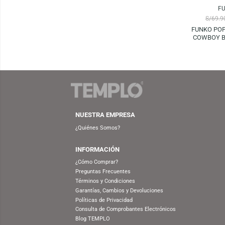
FUNKO
S/
59.90
S/
69.90
FUNKO POP! ANIMATION:
FULLMETAL ALCHEMIST
BROTHERHOOD – OLIVIER MIRA
ARMSTRONG
FUN
CO