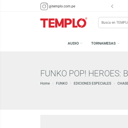
ENVÍOS EN 48 HRS.
PARA LIMA Y CALLAO (*)
@templo.com.pe
Search
here
AUDIO
TORNAMESA
FUNKO POP! HEROE
Home
FUNKO
EDICIONES ESPECIALES