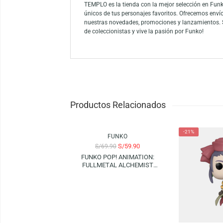
Descubre el exclusivo Funko Pop! Heroes: 
que resalta cada detalle. Ideal para colecc
Funko es la marca líder entre los conocedor
como el mayor propietario de licencias del
Funko.
TEMPLO es la tienda con la mejor selección
únicos de tus personajes favoritos. Ofrece
nuestras novedades, promociones y lanzami
de coleccionistas y vive la pasión por Funk
Productos Relacionados
-14%
-21%