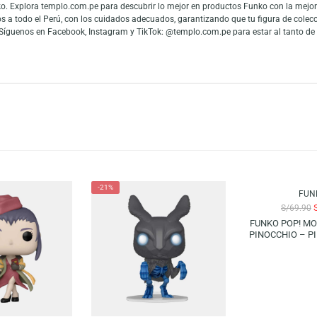
Batman – The Joker «Batman» 1989 | Chase. Este coleccionable único rinde
ionistas y fanáticos de Batman. ¡Completa tu colección con esta figura impr
es y fans de las figuras de colección. La gran conexión con la cultura pop
 mundo y los fanáticos del entretenimiento pueden mostrar toda su admiraci
 en Funko. Explora templo.com.pe para descubrir lo mejor en productos Fun
mos envíos a todo el Perú, con los cuidados adecuados, garantizando que tu
entos. Síguenos en Facebook, Instagram y TikTok: @templo.com.pe para est
o!
-21%