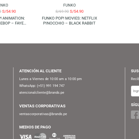
FUNKO
FUNKO
S/
54.90
S/
54.90
S/
69.90
S/
69.90
KO POP! ANIMATION:
FUNKO POP! MOVIES: NETFLIX
WBOY BEBOP – FAYE
PINOCCHIO – BLACK RABBIT
VALENTINE