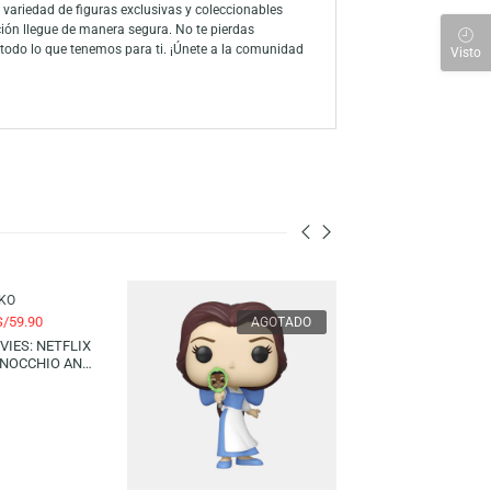
 homenaje al icónico villano de DC Comics con un diseño especial
escindible!
 a través de la amplia línea de productos, han consolidado a la marca
ón a sus personajes favoritos con su colección de figuras y juegos
ko con la mejor variedad de figuras exclusivas y coleccionables
 figura de colección llegue de manera segura. No te pierdas
ar al tanto de todo lo que tenemos para ti. ¡Únete a la comunidad
-14%