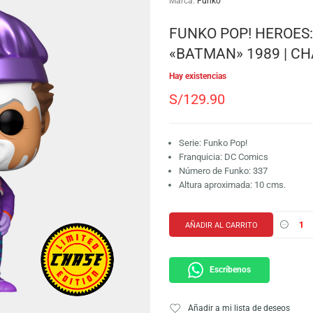
SKU:
889698477093-
Etiqueta:
Batman
Marca:
Funko
FUNKO POP!
«BATMAN» 1
Hay existencias
S/
129.90
Serie: Funko Pop!
Franquicia: DC C
Número de Funko:
Altura aproximada
AÑADIR AL CARRI