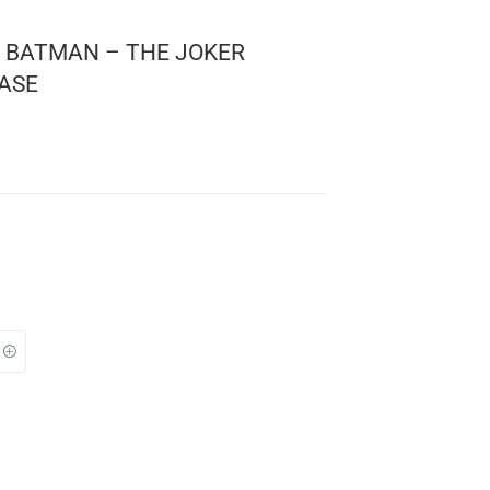
1
 HEROES: BATMAN – THE JOKER
989 | CHASE
omics
 337
: 10 cms.
TO