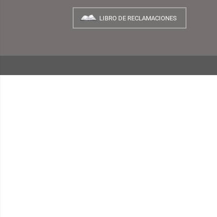
NUESTRA EMPRESA
¿Quiénes Somos?
INFORMACIÓN
¿Cómo Comprar?
Preguntas Frecuentes
Términos y Condiciones
Garantías, Cambios y Devoluciones
Políticas de Privacidad
Consulta de Comprobantes Electrónicos
Blog TEMPLO
LIBRO DE RECLAMACIONES