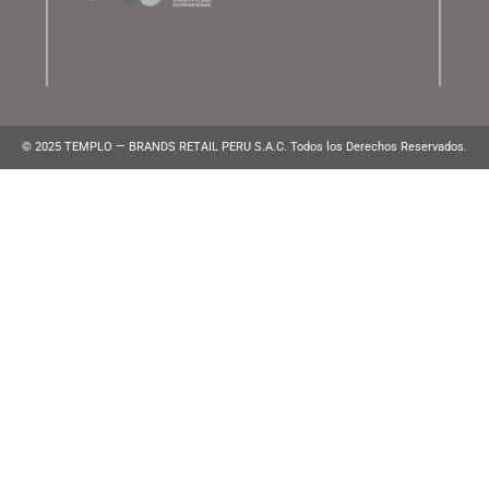
ATENCIÓN AL CLIENTE
Lunes a Viernes de 10:00 am a 10:00 pm
WhatsApp:
(+51) 991 194 747
atencionalcliente@brands.pe
VENTAS CORPORATIVAS
ventascorporativas@brands.pe
MEDIOS DE PAGO
© 2025 TEMPLO — BRANDS RETAIL PERU S.A.C. Todos los Derecho