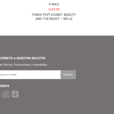
FUNKO
S/
59.90
AGOTADO
S/
69.90
FUNKO POP! MOVIES: NETFLIX
PINOCCHIO – PINOCCHIO AND
CRICKET
FUNKO
S/
69.90
FUNKO POP! DISNEY: BEAUTY
AND THE BEAST – BELLE