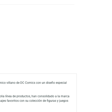
s
a de deseos