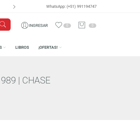
WhatsApp: (+51) 991194747
VISÍTANOS EN
CEN
INGRESAR
0
0
LICENCIAS
LIBROS
¡OFERTAS!
MAN» 1989 | CHASE