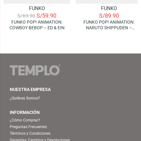
FUNKO
FUNKO
S/
59.90
S/
89.90
S/
69.90
FUNKO POP! ANIMATION:
FUNKO POP! ANIMATION:
COWBOY BEBOP – ED & EIN
NARUTO SHIPPUDEN –
MADARA UCHIHA (SIX PATHS)
| GLOWS IN THE DARK
(SPECIAL EDITION)
NUESTRA EMPRESA
¿Quiénes Somos?
INFORMACIÓN
¿Cómo Comprar?
Preguntas Frecuentes
Términos y Condiciones
Garantías, Cambios y Devoluciones