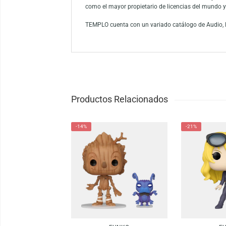
Consigue tu figura coleccionable Funko Pop
luchar contra los villanos. Completa tu co
ahora y añade esta increíble figura a tu col
Funko es la marca líder entre los conocedor
como el mayor propietario de licencias del
TEMPLO cuenta con un variado catálogo de 
Productos Relacionados
-14%
-21%