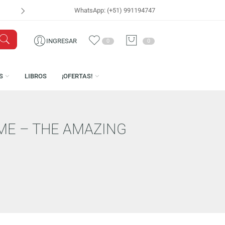
WhatsApp: (+51) 991194747
VISÍTANOS EN
CEN
INGRESAR
0
0
LICENCIAS
LIBROS
¡OFERTAS!
WAY HOME – THE AMAZING