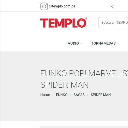
ENVÍOS EN 48 HRS.
PARA LIMA Y CALLAO (*)
@templo.com.pe
Search
here
AUDIO
TORNAMESA
FUNKO POP! MARVE
SPIDER-MAN
Home
FUNKO
SAGAS
SPIDER-MAN