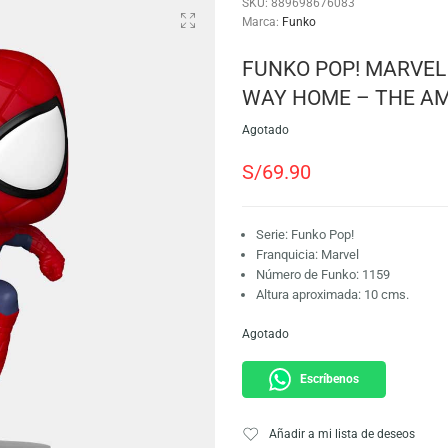
SKU:
889698676083
Marca:
Funko
FUNKO POP!
WAY HOME 
Agotado
S/
69.90
Serie: Funko Pop!
Franquicia: Marve
Número de Funko:
Altura aproximada
Agotado