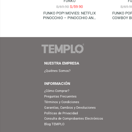
FUNKO
S/
59.90
S/
69.90
FUNKO POP! MOVIES: NETFLIX
FUN
PINOCCHIO – PINOCCHIO AND
COW
CRICKET
NUESTRA EMPRESA