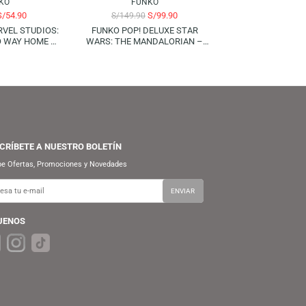
FUNKO
FUNKO
S/
54.90
S/
99.90
S/
69.90
S/
149.90
UNKO POP! MARVEL STUDIOS:
FUNKO POP! DELUXE STAR
SPIDER-MAN NO WAY HOME –
WARS: THE MANDALORIAN –
ELECTRO
GROGU USING THE FORCE
(LIGHTS AND SOUND!)
SUSCRÍBETE A NUESTRO BOLETÍN