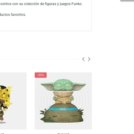
Amazing Spider-Man con su traje clásico rojo y azul, listo para
u amor por el universo cinematográfico de Marvel. Haz tu pedido
 a través de la amplia línea de productos, han consolidado a la marca
us personajes favoritos con su colección de figuras y juegos Funko.
cuentra tus productos favoritos.
-21%
-33%