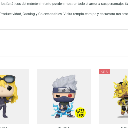
! de Spider-Man de la película «No Way Home». Esta versión presenta a The 
lección de figuras de Marvel Studios con este héroe arácnido y demuestra t
ección.
es y fans de las figuras de colección. La gran conexión con la cultura pop
 mundo y los fanáticos del entretenimiento pueden mostrar todo el amor a s
Audio, Productividad, Gaming y Coleccionables. Visita templo.com.pe y en