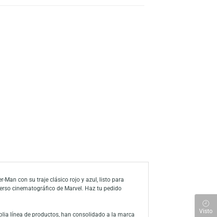
s
a de deseos