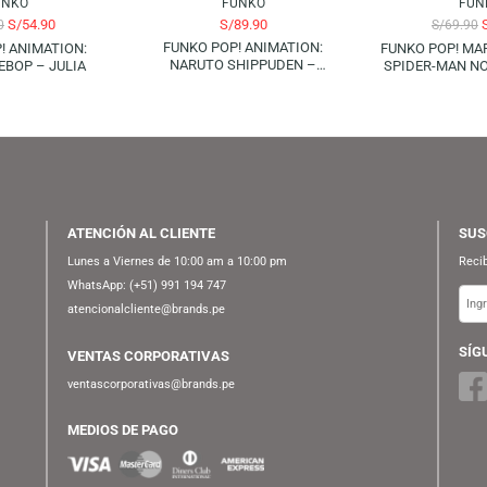
FUNKO
FUNKO
S/
54.90
S/
89.90
S/
69.90
FUNKO POP! ANIMATION:
KO POP! ANIMATION:
F
NARUTO SHIPPUDEN –
BOY BEBOP – JULIA
KAKASHI (RAIKIRI) | GLOWS IN
THE DARK (SPECIAL EDITION)
ATENCIÓN AL CLIENTE