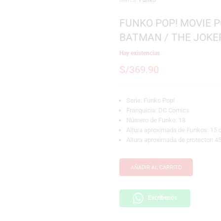
SKU:
889698697040
Etiqueta:
Batman
Marca:
Funko
FUNKO POP!
BATMAN / 
Hay existencias
S/
369.90
Serie: Funko Pop!
Franquicia: DC C
Número de Funko:
Altura aproximada
Altura aproximada
AÑADIR AL CARRI