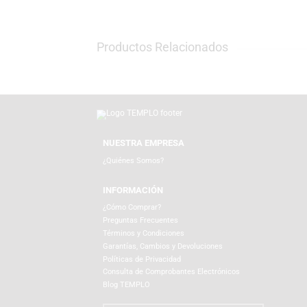
TEMPLO es la tienda con la mejor selección
micrófonos y cámaras web para creadores d
encuentra exclusivas agendas, posters y lo
Productos Relacionados
NUESTRA EMPRESA
¿Quiénes Somos?