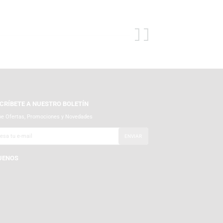
e TEMPLO para descubrir lo mejor en audífonos, tornamesas,
ng con teclados, mouse y headsets de alta calidad. Además,
to y la tecnología se unen para ti.
SUSCRÍBETE A NUESTRO BOLETÍN
Recibe Ofertas, Promociones y Novedades