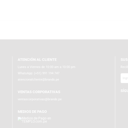
 en Audio, Productividad, Gaming y Coleccionables. Explora el catálogo d
e contenido y teletrabajo. Sumérgete en nuestra gama de productos gami
 mejor de Funko para tu colección. Ingresa a TEMPLO donde el entretenimien
ATENCIÓN AL CLIENTE
Lunes a Viernes de 10:00 am a 10:00 pm
WhatsApp:
(+51) 991 194 747