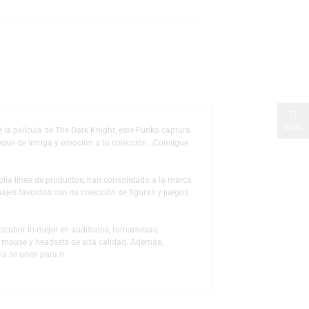
s
de deseos
 edición póster de la película de The Dark Knight, este Funko captura
op agregará un toque de intriga y emoción a tu colección. ¡Consigue
 a través de la amplia línea de productos, han consolidado a la marca
ón a sus personajes favoritos con su colección de figuras y juegos