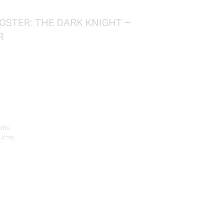
 MOVIE POSTER: THE DARK KNIGHT –
THE JOKER
omics
 18
 de Funkos: 15 cms.
 de protector: 45 cms.
TO