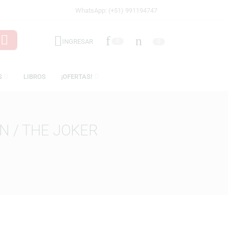
WhatsApp: (+51) 991194747
INGRESAR
0
LICENCIAS
LIBROS
¡OFERTAS!
 BATMAN / THE JOKER