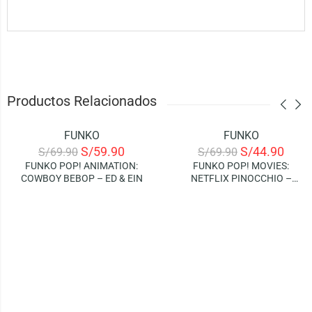
Productos Relacionados
FUNKO
FUNKO
-14%
-36%
S/
59.90
S/
44.90
S/
69.90
S/
69.90
FUNKO POP! ANIMATION:
FUNKO POP! MOVIES:
COWBOY BEBOP – ED & EIN
NETFLIX PINOCCHIO –
GEPPETTO