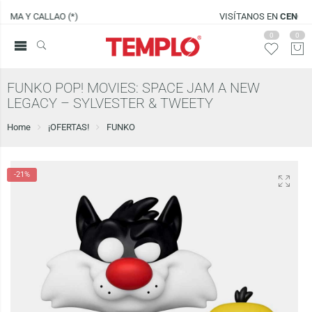
VISÍTANOS EN
CENCO LIMA SUR
0
0
FUNKO POP! MOVIES: SPACE JAM A NEW
LEGACY – SYLVESTER & TWEETY
Home
¡OFERTAS!
FUNKO
-21%