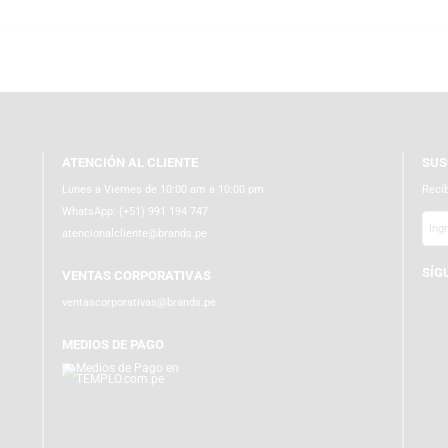
tu colección. Navega en templo.com.pe donde la diversión y tecnología se u
ATENCIÓN AL CLIENTE
Lunes a Viernes de 10:00 am a 10:00 pm
WhatsApp:
(+51) 991 194 747
atencionalcliente@brands.pe