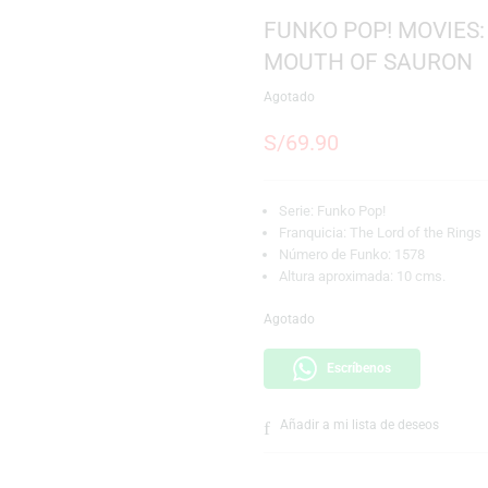
SKU:
889698808323
Marca:
Funko
FUNKO POP!
MOUTH OF 
Agotado
S/
69.90
Serie: Funko Pop!
Franquicia: The Lo
Número de Funko:
Altura aproximada
Agotado
Escríbeno