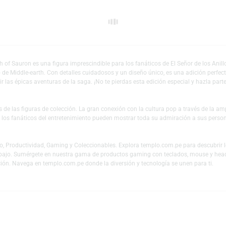
Añadir a mi lista 
 – Mouth of Sauron es una figura imprescindible para los fanáticos de El S
l universo de Middle-earth. Con detalles cuidadosos y un diseño único, es u
 revivir las épicas aventuras de la saga. ¡No te pierdas esta edición espec
es y fans de las figuras de colección. La gran conexión con la cultura pop
 mundo y los fanáticos del entretenimiento pueden mostrar toda su admiraci
 en Audio, Productividad, Gaming y Coleccionables. Explora templo.com.pe
 teletrabajo. Sumérgete en nuestra gama de productos gaming con teclado