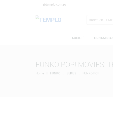
@templo.com.pe
Search
here
AUDIO
TORN
FUNKO POP! MOVIE
Home
FUNKO
SERIES
FUNKO POP!