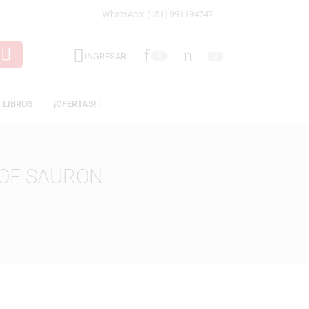
WhatsApp: (+51) 991194747
INGRESAR
0
ICENCIAS
LIBROS
¡OFERTAS!
 MOUTH OF SAURON