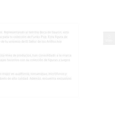
de deseos
eñor de los Anillos. Representando al temible Boca de Sauron, esta
na adición perfecta para tu colección de Funko Pop. Esta figura de
ial y hazla parte de tu universo de El Señor de los Anillos hoy
 a través de la amplia línea de productos, han consolidado a la marca
ón a sus personajes favoritos con su colección de figuras y juegos
 para descubrir lo mejor en audífonos, tornamesas, micrófonos y
s, mouse y headsets de alta calidad. Además, encuentra exclusivas