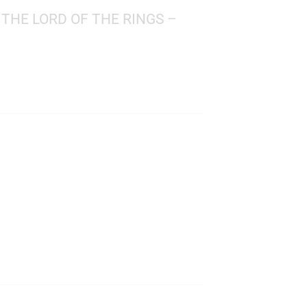
 MOVIES: THE LORD OF THE RINGS –
SAURON
rd of the Rings
 1578
: 10 cms.
s