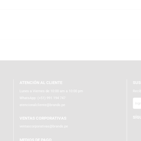
 global del coleccionismo gracias a su creatividad, fidelidad al detalle y
sorios o elementos adicionales, elevando el nivel de detalle y exclusividad 
o.
tribuidores autorizados de Funko en el Perú, podrás adquirir esta figura d
amos envíos a todo el país con empaques ecoamigables y protección interio
 en templo.com.pe y haz que tu colección destaque con productos 100 % orig
ATENCIÓN AL CLIENTE