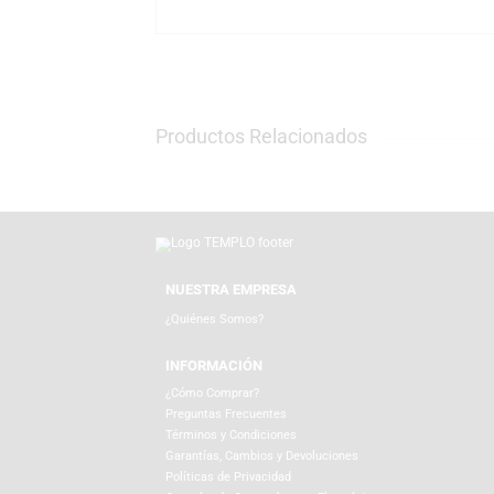
La marca Funko se ha convertido en un ícono
sus ediciones especiales que incorporan acce
ejemplo del ingenio que caracteriza a Funk
En TEMPLO, tienda oficial y partner de dis
mercenario más divertido de Marvel. Realiz
Encuéntranos en nuestras tiendas físicas o
Productos Relacionados
NUESTRA EMPRESA