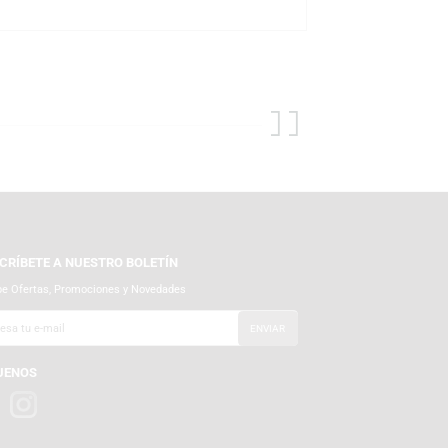
 amplia variedad de personajes. La línea Funko Pop! Plus destaca por
en cada figura. Esta fusión entre cultura pop y literatura es un
e Deadpool as Don Quixote y muchas más ediciones especiales del
r adicional, asegurando que tu Funko llegue en perfecto estado.
inales y llenos de estilo.
SUSCRÍBETE A NUESTRO BOLETÍN