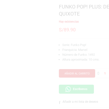
SKU:
889698839853
Marca:
Funko
FUNKO POP!
QUIXOTE
Hay existencias
S/
89.90
Serie: Funko Pop!
Franquicia: Marve
Número de Funko:
Altura aproximada
AÑADIR AL CARRI