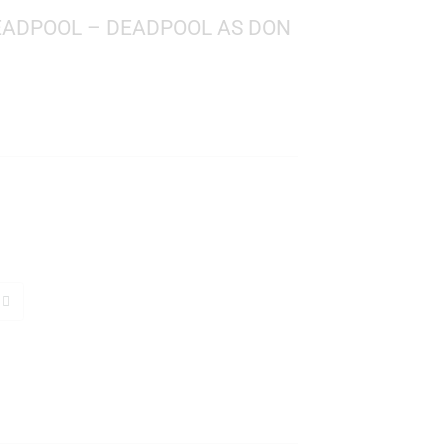
 PLUS: DEADPOOL – DEADPOOL AS DON
l
 1492
: 10 cms.
TO