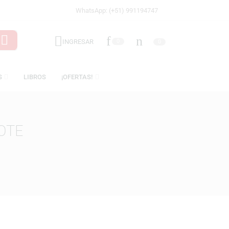
WhatsApp: (+51) 991194747
INGRESAR
0
LICENCIAS
LIBROS
¡OFERTAS!
N QUIXOTE