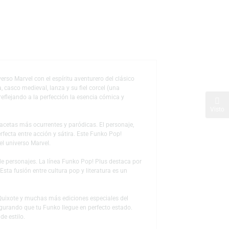
s
de deseos
erente del universo Marvel con el espíritu aventurero del clásico
madura plateada, casco medieval, lanza y su fiel corcel (una
co y lo absurdo, reflejando a la perfección la esencia cómica y
a en una de sus facetas más ocurrentes y paródicas. El personaje,
uí una mezcla perfecta entre acción y sátira. Este Funko Pop!
ferente dentro del universo Marvel.