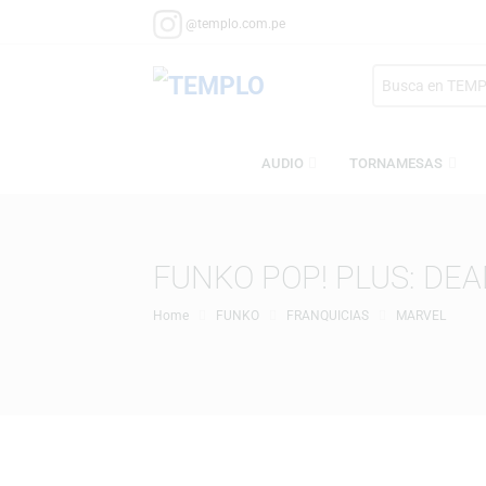
@templo.com.pe
Search
here
AUDIO
TORNAMESA
FUNKO POP! PLUS:
Home
FUNKO
FRANQUICIAS
MARV