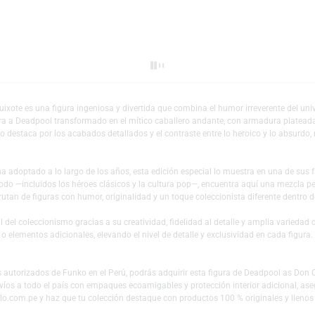
Escríbeno
Añadir a mi lista 
Don Quixote es una figura ingeniosa y divertida que combina el humor irrev
op! muestra a Deadpool transformado en el mítico caballero andante, con ar
 Su diseño destaca por los acabados detallados y el contraste entre lo heroi
adpool ha adoptado a lo largo de los años, esta edición especial lo muestr
rse de todo —incluidos los héroes clásicos y la cultura pop—, encuentra aq
es disfrutan de figuras con humor, originalidad y un toque coleccionista di