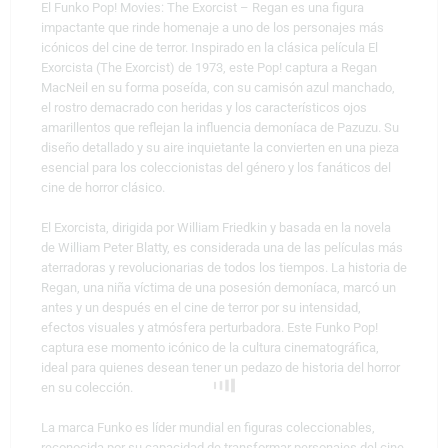
El Funko Pop! Movies: The Exorcist – Regan es una figura
impactante que rinde homenaje a uno de los personajes más
icónicos del cine de terror. Inspirado en la clásica película El
Exorcista (The Exorcist) de 1973, este Pop! captura a Regan
MacNeil en su forma poseída, con su camisón azul manchado,
el rostro demacrado con heridas y los característicos ojos
amarillentos que reflejan la influencia demoníaca de Pazuzu. Su
diseño detallado y su aire inquietante la convierten en una pieza
esencial para los coleccionistas del género y los fanáticos del
cine de horror clásico.
El Exorcista, dirigida por William Friedkin y basada en la novela
de William Peter Blatty, es considerada una de las películas más
aterradoras y revolucionarias de todos los tiempos. La historia de
Regan, una niña víctima de una posesión demoníaca, marcó un
antes y un después en el cine de terror por su intensidad,
efectos visuales y atmósfera perturbadora. Este Funko Pop!
captura ese momento icónico de la cultura cinematográfica,
ideal para quienes desean tener un pedazo de historia del horror
en su colección.
La marca Funko es líder mundial en figuras coleccionables,
reconocida por su capacidad de transformar personajes del cine,