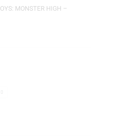
 RETRO TOYS: MONSTER HIGH –
ELPS
er High
 154
: 10 cms.
TO