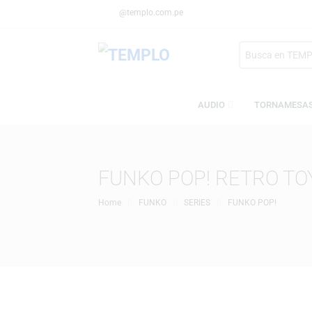
@templo.com.pe
Search
here
AUDIO
TORN
FUNKO POP! RETRO
Home
FUNKO
SERIES
FUNKO POP!