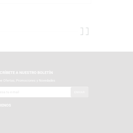
lta calidad y atención al detalle. La línea Funko Pop! Retro Toys
or y diversión para coleccionistas de todas las edades.
de Ghoulia Yelps y muchas más del universo Monster High.
o llegue en perfecto estado. Visítanos en nuestras tiendas físicas o
les.
SUSCRÍBETE A NUESTRO BOLETÍN