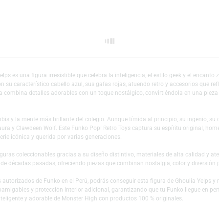
Escríbeno
Añadir a mi lista 
ulia Yelps es una figura irresistible que celebra la inteligencia, el estil
elps con su característico cabello azul, sus gafas rojas, atuendo retro y ac
 esta figura combina detalles adorables con un toque nostálgico, convirtién
e los zombis y la mente más brillante del colegio. Aunque tímida al principi
, Draculaura y Clawdeen Wolf. Este Funko Pop! Retro Toys captura su espíri
h una serie icónica y querida por varias generaciones.