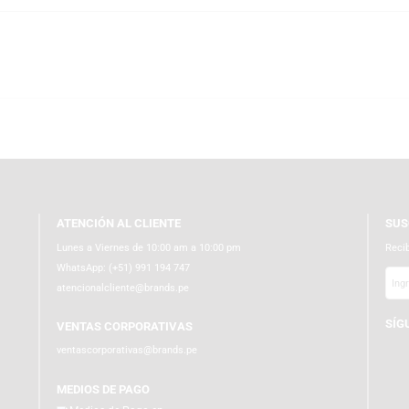
l en figuras coleccionables gracias a su diseño distintivo, materiales de a
máticos de décadas pasadas, ofreciendo piezas que combinan nostalgia, col
tribuidores autorizados de Funko en el Perú, podrás conseguir esta figura 
ues ecoamigables y protección interior adicional, garantizando que tu Funk
 toque inteligente y adorable de Monster High con productos 100 % origina
ATENCIÓN AL CLIENTE