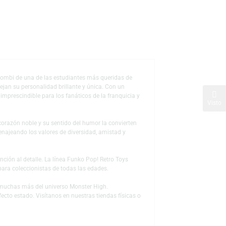
s
de deseos
o geek y el encanto zombi de una de las estudiantes más queridas de
cesorios que reflejan su personalidad brillante y única. Con un
dola en una pieza imprescindible para los fanáticos de la franquicia y
o, su ingenio, su corazón noble y su sentido del humor la convierten
tu original, homenajeando los valores de diversidad, amistad y