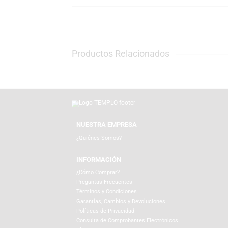
La marca Funko continúa siendo líder mundia
revive los juguetes y personajes más emble
En TEMPLO, tienda oficial y partner de dis
Realizamos envíos a todo el país con empaq
en templo.com.pe y añade a tu colección el
Productos Relacionados
NUESTRA EMPRESA