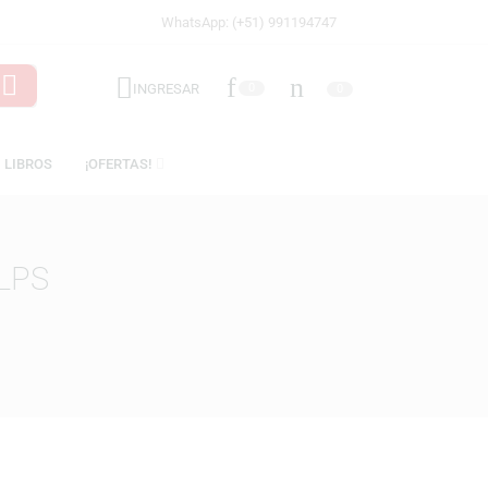
WhatsApp: (+51) 991194747
INGRESAR
0
ICENCIAS
LIBROS
¡OFERTAS!
LIA YELPS