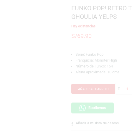
SKU:
889698838191
Marca:
Funko
FUNKO POP!
GHOULIA Y
Hay existencias
S/
69.90
Serie: Funko Pop!
Franquicia: Monst
Número de Funko:
Altura aproximada
AÑADIR AL CARRI