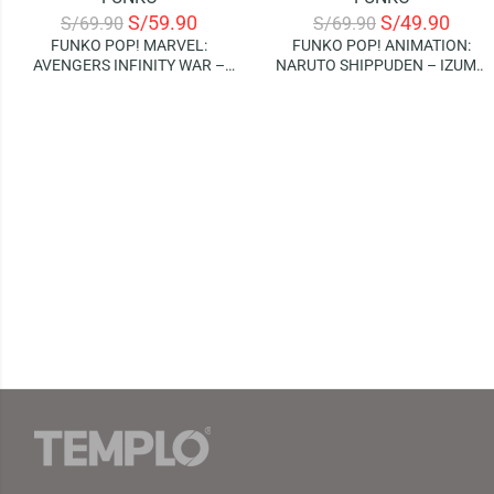
-14%
-29%
S/
59.90
S/
49.90
S/
69.90
S/
69.90
FUNKO POP! MARVEL:
FUNKO POP! ANIMATION:
AVENGERS INFINITY WAR –
NARUTO SHIPPUDEN – IZUMO
BUCKY BARNES
KAMISUKI