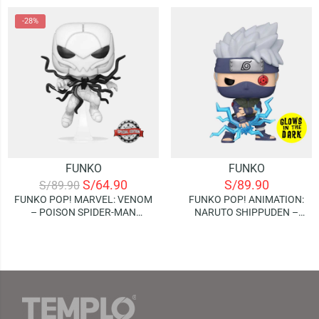
-28%
FUNKO
FUNKO
S/
64.90
S/
89.90
S/
89.90
FUNKO POP! MARVEL: VENOM
FUNKO POP! ANIMATION:
– POISON SPIDER-MAN
NARUTO SHIPPUDEN –
(SPECIAL EDITION)
KAKASHI (RAIKIRI) | GLOWS IN
THE DARK (SPECIAL EDITION)