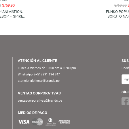
S/
89.90
FUNKO POP! ANIMATION:
NARUTO SHIPPUDEN –
KAKASHI (RAIKIRI) | GLOWS IN
THE DARK (SPECIAL EDITION)
FUNKO
S/
59.90
S/
69.90
KO POP! ANIMATION:
BOY BEBOP – SPIKE
SPIEGEL
G
ATENCIÓN AL CLIENTE