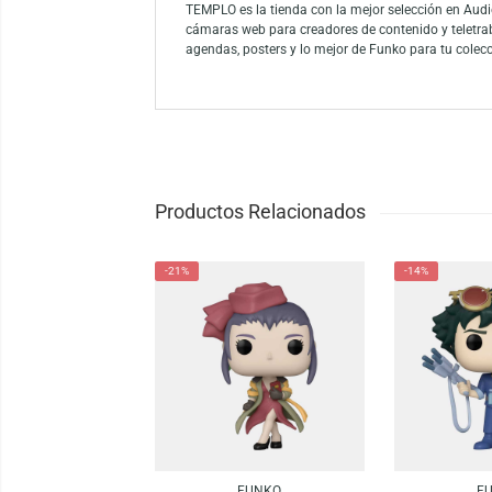
Atrapa la ternura de Paldea con el Funko P
entrenadores, coleccionistas y fanáticos d
Funko es la marca líder entre los conocedor
como el mayor propietario de licencias del
Funko.
TEMPLO es la tienda con la mejor selección
cámaras web para creadores de contenido y
agendas, posters y lo mejor de Funko para 
Productos Relacionados
-21%
-14%