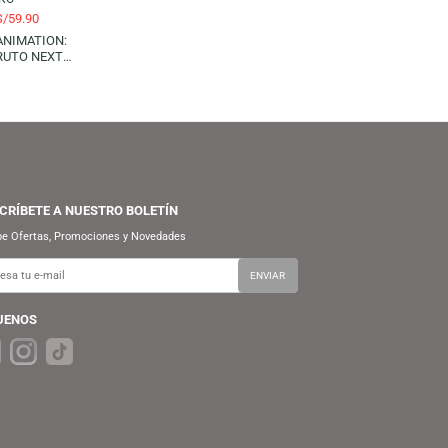
S/
59.90
S/
69.90
FUNKO POP! MARVEL:
AVENGERS INFINITY WAR –
BUCKY BARNES
FUNKO
S/
59.90
S/
69.90
FUNKO POP! ANIMATION:
BORUTO NARUTO NEXT
ENERATIONS – BORUTO (WITH
MARKS)
SUSCRÍBETE A NUESTRO BOLETÍN