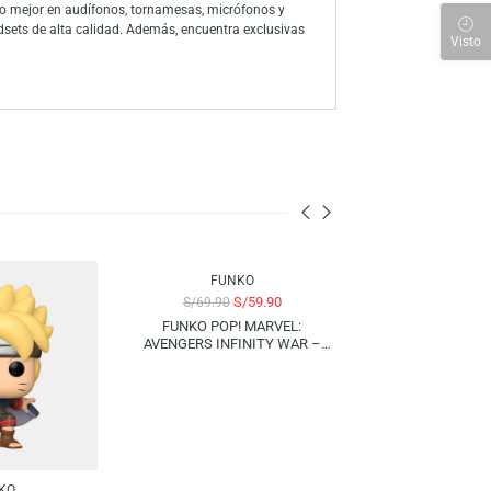
n versión vinilo con su encanto felino y mirada curiosa. Ideal para
 a través de la amplia línea de productos, han consolidado a la marca
ón a sus personajes favoritos con su colección de figuras y juegos
 para descubrir lo mejor en audífonos, tornamesas, micrófonos y
s, mouse y headsets de alta calidad. Además, encuentra exclusivas
nen para ti.
-14%
-14%
FUNKO