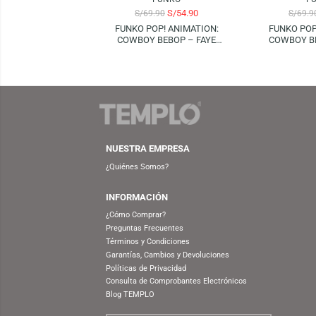
FUNKO
S/
54.90
S/
69.90
FUNKO POP! ANIMATION:
FUN
COWBOY BEBOP – FAYE
COW
VALENTINE
NUESTRA EMPRESA