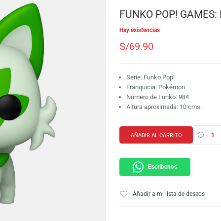
SKU:
889698751902
Marca:
Funko
FUNKO POP
Hay existencias
S/
69.90
Serie: Funko Pop!
Franquicia: Poké
Número de Funko:
Altura aproximada
AÑADIR AL CARRI
Escríbeno