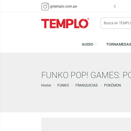
ENVÍOS EN 48 HRS.
PARA LIMA Y CALLAO (*)
@templo.com.pe
Search
here
AUDIO
TORN
FUNKO POP! GAMES
Home
FUNKO
FRANQUICIAS
POKÉM