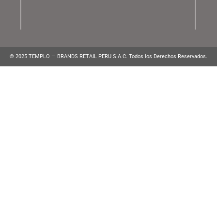
Lunes a Viernes de 10:00 am a 10:00 pm
WhatsApp:
(+51) 991 194 747
atencionalcliente@brands.pe
VENTAS CORPORATIVAS
ventascorporativas@brands.pe
MEDIOS DE PAGO
© 2025 TEMPLO — BRANDS RETAIL PERU S.A.C. Todos los Derecho