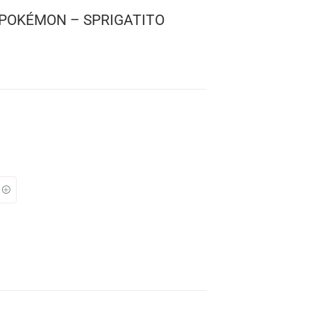
! GAMES: POKÉMON – SPRIGATITO
mon
 984
: 10 cms.
TO
s