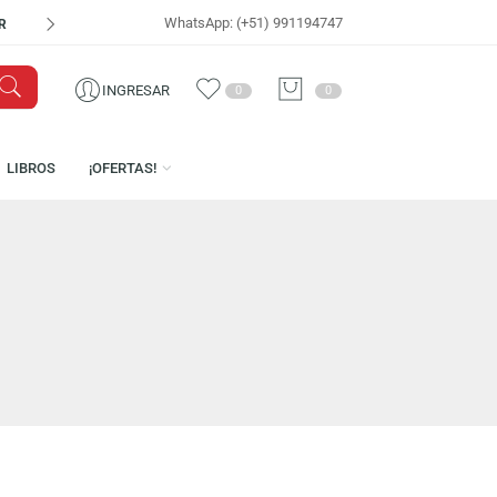
WhatsApp: (+51) 991194747
VISÍTANOS EN
CEN
INGRESAR
0
0
ICENCIAS
LIBROS
¡OFERTAS!