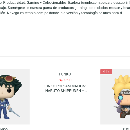
op! Games: Pokémon – Sprigatito. Este adorable Pokémon tipo planta llega e
el universo Pokémon. ¡Un compañero perfecto para tu estantería!
es y fans de las figuras de colección. La gran conexión con la cultura pop
 mundo y los fanáticos del entretenimiento pueden mostrar toda su admiraci
 en Audio, Productividad, Gaming y Coleccionables. Explora templo.com.pe
 teletrabajo. Sumérgete en nuestra gama de productos gaming con teclado
tu colección. Navega en templo.com.pe donde la diversión y tecnología se u
FUNKO