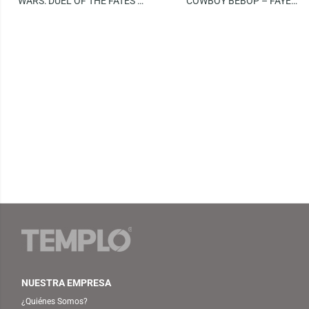
WARS: DUEL OF THE FATES –
COWBOY BEBOP – FAYE
QUI-GON JINN (SPECIAL
VALENTINE
EDITION)
NUESTRA EMPRESA
¿Quiénes Somos?