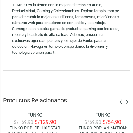
TEMPLO es la tienda con la mejor selección en Audio,
Productividad, Gaming y Coleccionables. Explora templo.com.pe
para descubrir lo mejor en audífonos, tornamesas, micrófonos y
cámaras web para creadores de contenido y teletrabajo.
Sumérgete en nuestra gama de productos gaming con teclados,
mouse y headsets de alta calidad. Además, encuentra
exclusivas agendas, posters y lo mejor de Funko para tu
colección. Navega en templo.com.pe donde la diversión y
tecnología se unen para ti.
Productos Relacionados
FUNKO
FUNKO
-24%
-21%
S/
129.90
S/
54.90
S/
169.90
S/
69.90
FUNKO POP! DELUXE STAR
FUNKO POP! ANIMATION: