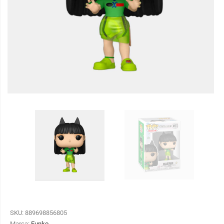
SKU:
889698856805
Marca:
Funko