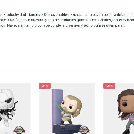
o con el Funko Pop! Sanrio: Hello Kitty 50th Anniversary – Hello Kitty (Wit
dos globos. Perfecto para fans y coleccionistas, es un homenaje único a su
es y fans de las figuras de colección. La gran conexión con la cultura pop
 mundo y los fanáticos del entretenimiento pueden mostrar toda su admiraci
 en Audio, Productividad, Gaming y Coleccionables. Explora templo.com.pe
 teletrabajo. Sumérgete en nuestra gama de productos gaming con teclado
tu colección. Navega en templo.com.pe donde la diversión y tecnología se u