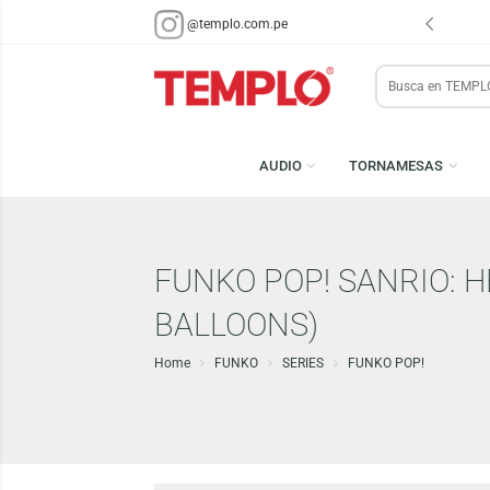
ENVÍOS EN 48 HRS.
PARA LIMA Y CALLAO (*)
@templo.com.pe
Search
here
AUDIO
TORNAMESA
FUNKO POP! SANRIO
BALLOONS)
Home
FUNKO
SERIES
FUNKO POP!