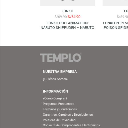
-7%
-28%
FUNKO
S/
64.90
S/
69.90
FUNKO POP! ANIMATION:
FUNKO
NARUTO SHIPPUDEN – NARUTO
POISO