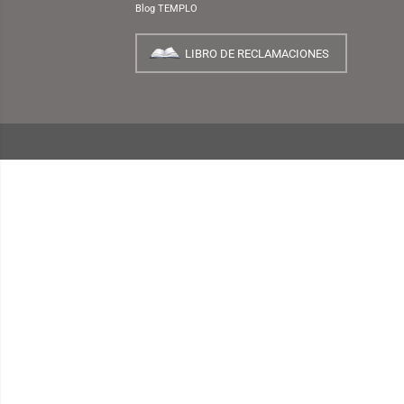
NUESTRA EMPRESA
¿Quiénes Somos?
INFORMACIÓN
¿Cómo Comprar?
Preguntas Frecuentes
Términos y Condiciones
Garantías, Cambios y Devoluciones
Políticas de Privacidad
Consulta de Comprobantes Electrónicos
Blog TEMPLO
LIBRO DE RECLAMACIONES