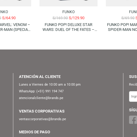
-24%
FUNKO
FUNKO
S/
64.90
S/
129.90
S/
89.90
S/
169.90
 POP! MARVEL: VENOM –
FUNKO POP! DELUXE STAR
F
N SPIDER-MAN (SPECIAL
WARS: DUEL OF THE FATES –
EDITION)
QUI-GON JINN (SPECIAL
EDITION)