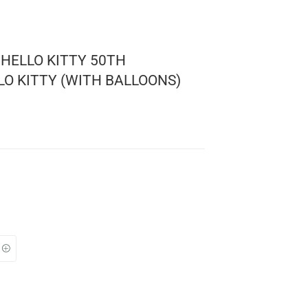
 SANRIO: HELLO KITTY 50TH
Y – HELLO KITTY (WITH BALLOONS)
itty
 76
: 10 cms.