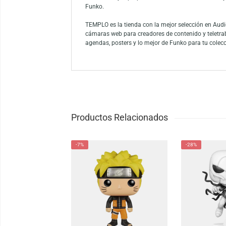
Celebra con estilo el aniversario de un ícon
mostrando a Hello Kitty sosteniendo colori
Funko es la marca líder entre los conocedor
como el mayor propietario de licencias del
Funko.
TEMPLO es la tienda con la mejor selección
cámaras web para creadores de contenido y
agendas, posters y lo mejor de Funko para 
Productos Relacionados