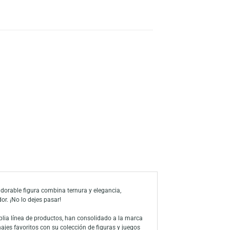
TO
s
a de deseos