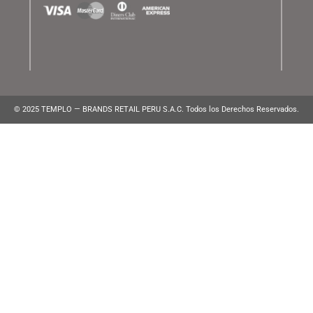
ATENCIÓN AL CLIENTE
Lunes a Viernes de 10:00 am a 10:00 pm
WhatsApp:
(+51) 991 194 747
atencionalcliente@brands.pe
VENTAS CORPORATIVAS
ventascorporativas@brands.pe
MEDIOS DE PAGO
© 2025 TEMPLO — BRANDS RETAIL PERU S.A.C. Todos los Derecho