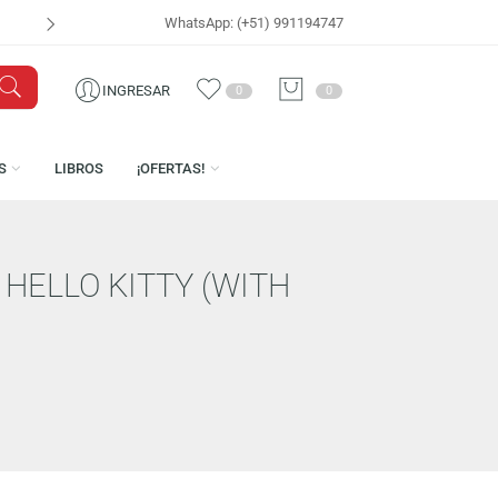
WhatsApp: (+51) 991194747
VISÍTANOS EN
CEN
INGRESAR
0
0
LICENCIAS
LIBROS
¡OFERTAS!
SARY – HELLO KITTY (WITH