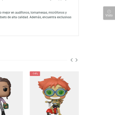
h Balloons). Esta adorable figura combina ternura y elegancia,
 legado encantador. ¡No lo dejes pasar!
 a través de la amplia línea de productos, han consolidado a la marca
ón a sus personajes favoritos con su colección de figuras y juegos
 para descubrir lo mejor en audífonos, tornamesas, micrófonos y
s, mouse y headsets de alta calidad. Además, encuentra exclusivas
nen para ti.