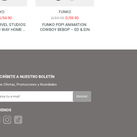
-21%
-14%
FUNKO
FUNKO
S/
54.90
S/
59.90
S/
69.90
S/
69.90
UNKO POP! MARVEL STUDIOS:
FUNKO POP! ANIMATION:
SPIDER-MAN NO WAY HOME –
COWBOY BEBOP – ED & EIN
MJ (WITH BOX)