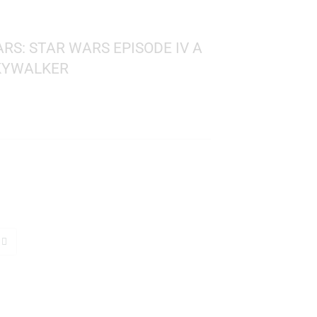
 STAR WARS: STAR WARS EPISODE IV A
– LUKE SKYWALKER
Wars
 594
: 10 cms.
TO