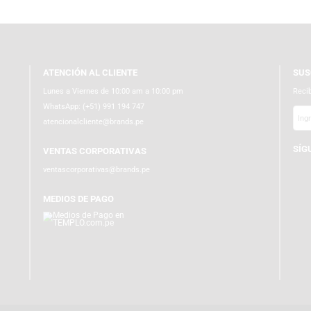
ATENCIÓN AL CLIENTE
Lunes a Viernes de 10:00 am a 10:00 pm
WhatsApp:
(+51) 991 194 747
atencionalcliente@brands.pe
VENTAS CORPORATIVAS
ventascorporativas@brands.pe