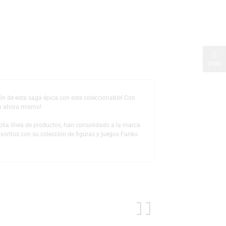
s
de deseos
 ¡Revive la emoción de esta saga épica con este coleccionable! Con
delo a tu colección ahora mismo!
 a través de la amplia línea de productos, han consolidado a la marca
us personajes favoritos con su colección de figuras y juegos Funko.