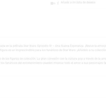
Escríbeno
Añadir a mi lista 
er, inspirada en la película Star Wars: Episodio IV – Una Nueva Esperanza.
te, esta figura es un imprescindible para los fanáticos de Star Wars. ¡Añá
es y fans de las figuras de colección. La gran conexión con la cultura pop
 mundo y los fanáticos del entretenimiento pueden mostrar todo el amor a s