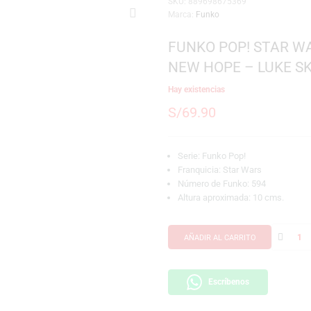
SKU:
889698675369
Marca:
Funko
FUNKO POP!
NEW HOPE 
Hay existencias
S/
69.90
Serie: Funko Pop!
Franquicia: Star 
Número de Funko:
Altura aproximada
AÑADIR AL CARRI