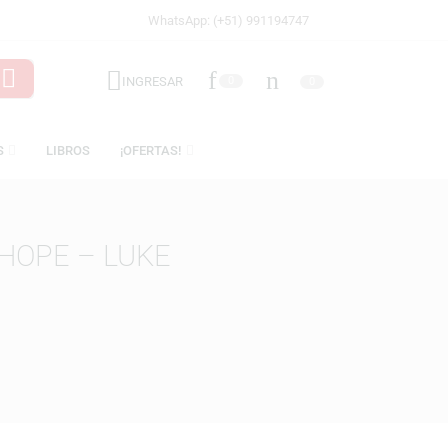
WhatsApp: (+51) 991194747
INGRESAR
0
LICENCIAS
LIBROS
¡OFERTAS!
A NEW HOPE – LUKE