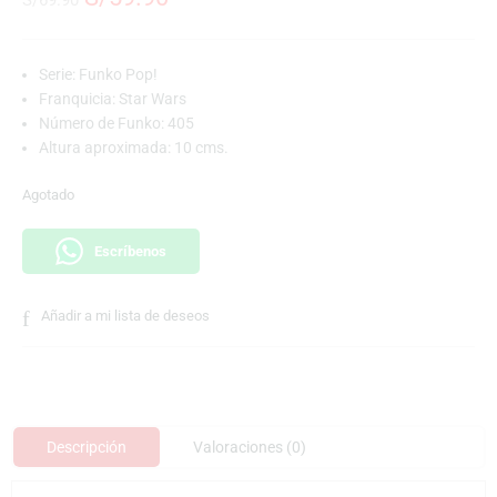
S/
69.90
Serie: Funko Pop!
Franquicia: Star Wars
Número de Funko: 405
Altura aproximada: 10 cms.
Agotado
Escríbenos
Añadir a mi lista de deseos
Descripción
Valoraciones (0)