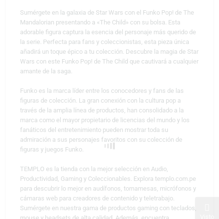
Sumérgete en la galaxia de Star Wars con el Funko Pop! de The
Mandalorian presentando a «The Child» con su bolsa. Esta
adorable figura captura la esencia del personaje más querido de
la serie. Perfecta para fans y coleccionistas, esta pieza única
añadirá un toque épico a tu colección. Descubre la magia de Star
Wars con este Funko Pop! de The Child que cautivará a cualquier
amante de la saga.
Funko es la marca líder entre los conocedores y fans de las
figuras de colección. La gran conexión con la cultura pop a
través de la amplia línea de productos, han consolidado a la
marca como el mayor propietario de licencias del mundo y los
fanáticos del entretenimiento pueden mostrar toda su
admiración a sus personajes favoritos con su colección de
figuras y juegos Funko.
TEMPLO es la tienda con la mejor selección en Audio,
Productividad, Gaming y Coleccionables. Explora templo.com.pe
para descubrir lo mejor en audífonos, tornamesas, micrófonos y
cámaras web para creadores de contenido y teletrabajo.
Sumérgete en nuestra gama de productos gaming con teclados,
Visto
mouse y headsets de alta calidad. Además, encuentra