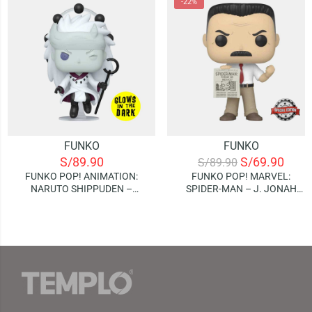
-22%
FUNKO
FUNKO
S/
89.90
S/
69.90
S/
89.90
FUNKO POP! ANIMATION:
FUNKO POP! MARVEL:
NARUTO SHIPPUDEN –
SPIDER-MAN – J. JONAH
MADARA UCHIHA (SIX PATHS)
JAMESON (SPECIAL EDITION)
| GLOWS IN THE DARK
(SPECIAL EDITION)