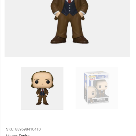
SKU:
889698410410
Marca:
Funko