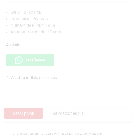
Serie: Funko Pop!
Franquicia: Peanuts
Número de Funko: 1628
Altura aproximada: 10 cms.
Agotado
Escríbenos
Añadir a mi lista de deseos
Descripción
Valoraciones (0)
El FUNKO POP! TELEVISION: PEANUTS – SNOOPY &