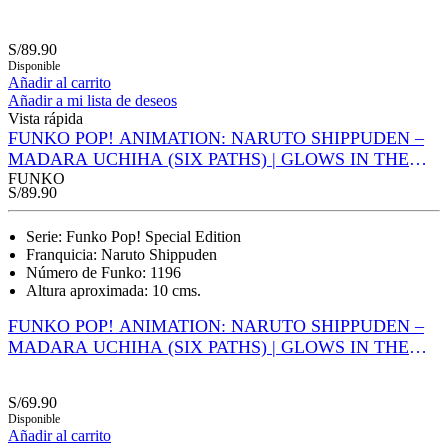
S/
89.90
Disponible
Añadir al carrito
Añadir a mi lista de deseos
Vista rápida
FUNKO POP! ANIMATION: NARUTO SHIPPUDEN –
MADARA UCHIHA (SIX PATHS) | GLOWS IN THE
DARK (SPECIAL EDITION)
FUNKO
S/
89.90
Serie: Funko Pop! Special Edition
Franquicia: Naruto Shippuden
Número de Funko: 1196
Altura aproximada: 10 cms.
FUNKO POP! ANIMATION: NARUTO SHIPPUDEN –
MADARA UCHIHA (SIX PATHS) | GLOWS IN THE
DARK (SPECIAL EDITION)
S/
69.90
Disponible
Añadir al carrito