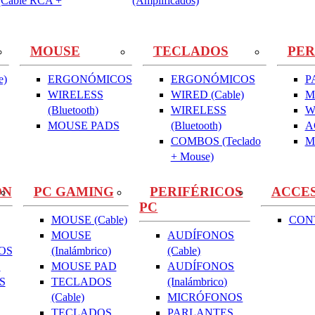
Cable RCA +
(Amplificados)
MOUSE
TECLADOS
PER
e)
ERGONÓMICOS
ERGONÓMICOS
P
WIRELESS
WIRED (Cable)
M
(Bluetooth)
WIRELESS
W
MOUSE PADS
(Bluetooth)
A
COMBOS (Teclado
M
+ Mouse)
ON
PC GAMING
PERIFÉRICOS
ACCE
PC
MOUSE (Cable)
CON
MOUSE
AUDÍFONOS
OS
(Inalámbrico)
(Cable)
S
MOUSE PAD
AUDÍFONOS
S
TECLADOS
(Inalámbrico)
(Cable)
MICRÓFONOS
TECLADOS
PARLANTES