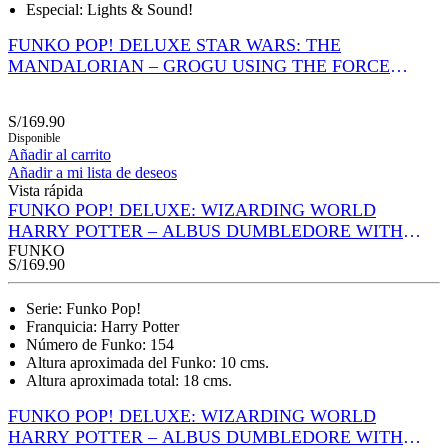
Especial: Lights & Sound!
FUNKO POP! DELUXE STAR WARS: THE
MANDALORIAN – GROGU USING THE FORCE
(LIGHTS AND SOUND!)
S/
169.90
Disponible
Añadir al carrito
Añadir a mi lista de deseos
Vista rápida
FUNKO POP! DELUXE: WIZARDING WORLD
HARRY POTTER – ALBUS DUMBLEDORE WITH
HOG’S HEAD INN
FUNKO
S/
169.90
Serie: Funko Pop!
Franquicia: Harry Potter
Número de Funko: 154
Altura aproximada del Funko: 10 cms.
Altura aproximada total: 18 cms.
FUNKO POP! DELUXE: WIZARDING WORLD
HARRY POTTER – ALBUS DUMBLEDORE WITH