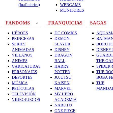
(Inalámbrico)
WEBCAMS
MONITORES
FANDOMS
FRANQUICIAS
SAGAS
HÉROES
DC COMICS
AQUAM
PRINCESAS
DEMON
BATMA
SERIES
SLAYER
BORUT
ANIMADAS
DISNEY
DISNEY 
VILLANOS
DRAGON
GUARDI
ANIMES
BALL
THE GA
CARICATURAS
HARRY
SPIDER
PERSONAJES
POTTER
THE BO
DEPORTES
JUJUTSU
BOBA F
MÚSICA
KAISEN
THE
PELÍCULAS
MARVEL
MANDA
TELEVISIÓN
MY HERO
VIDEOJUEGOS
ACADEMIA
NARUTO
ONE PIECE