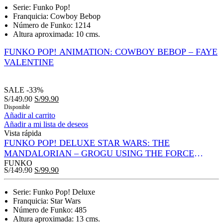
Serie: Funko Pop!
Franquicia: Cowboy Bebop
Número de Funko: 1214
Altura aproximada: 10 cms.
FUNKO POP! ANIMATION: COWBOY BEBOP – FAYE
VALENTINE
SALE
-33%
S/
149.90
S/
99.90
Disponible
Añadir al carrito
Añadir a mi lista de deseos
Vista rápida
FUNKO POP! DELUXE STAR WARS: THE
MANDALORIAN – GROGU USING THE FORCE
(LIGHTS AND SOUND!)
FUNKO
S/
149.90
S/
99.90
Serie: Funko Pop! Deluxe
Franquicia: Star Wars
Número de Funko: 485
Altura aproximada: 13 cms.