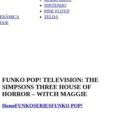
NINTENDO
PINK FLOYD
CERÁMICA
ZELDA
IAJE
FUNKO POP! TELEVISION: THE
SIMPSONS THREE HOUSE OF
HORROR – WITCH MAGGIE
Home
FUNKO
SERIES
FUNKO POP!