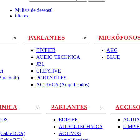
Mi lista de deseos
0
0
Items
PARLANTES
MICRÓFONO
EDIFIER
AKG
AUDIO-TECHNICA
BLUE
JBL
e)
CREATIVE
uetooth)
PORTÁTILES
ACTIVOS (Amplificados)
HNICA
PARLANTES
ACCESO
COS
EDIFIER
AGUJA
AUDIO-TECHNICA
LIMPI
Cable RCA)
ACTIVOS