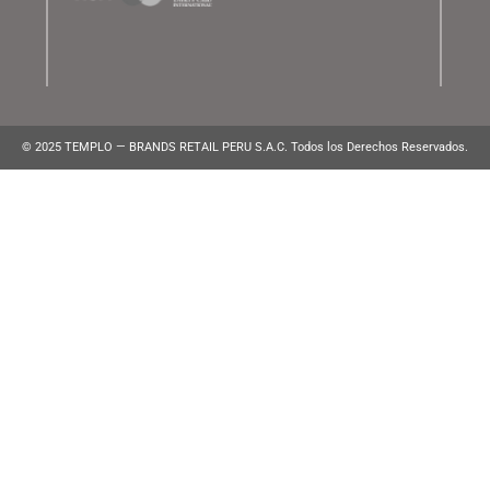
ATENCIÓN AL CLIENTE
Lunes a Viernes de 10:00 am a 10:00 pm
WhatsApp:
(+51) 991 194 747
atencionalcliente@brands.pe
VENTAS CORPORATIVAS
ventascorporativas@brands.pe
MEDIOS DE PAGO
© 2025 TEMPLO — BRANDS RETAIL PERU S.A.C. Todos los Derecho