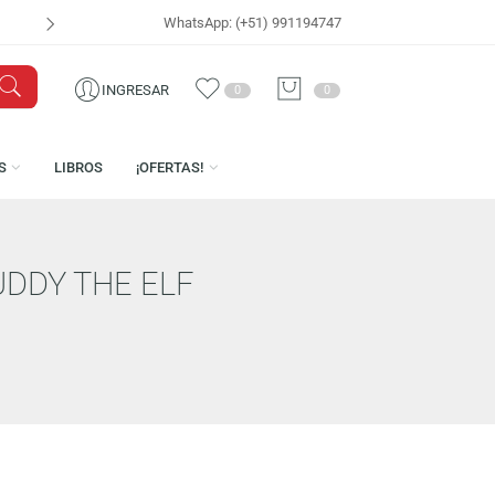
WhatsApp: (+51) 991194747
ENVÍOS EN 48 HRS.
PARA
INGRESAR
0
0
LICENCIAS
LIBROS
¡OFERTAS!
 AS BUDDY THE ELF