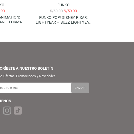
FUNKO
FUNKO
S/
89.90
S/
59.90
S/
69.90
FUNKO POP! ANIMATION:
FUNKO POP! DISNEY PIXAR:
ATTACK ON TITAN – FORMAL
LIGHTYEAR – BUZZ LIGHTYEAR
LEVI (SPECIAL EDITION)
(XL-15)