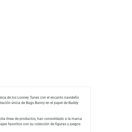
s
a de deseos