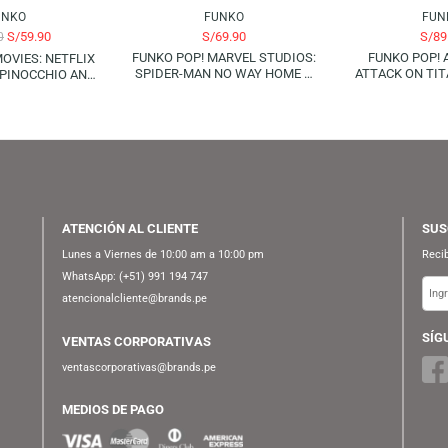
FUNKO
FUNKO
S/
59.90
S/
69.90
S/
69.90
FUNKO POP! MARVEL STUDIOS:
 POP! MOVIES: NETFLIX
SPIDER-MAN NO WAY HOME –
CHIO – PINOCCHIO AND
DOCTOR STRANGE
CRICKET