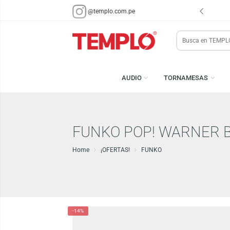
VISÍTANOS EN
CENCO LIMA SUR
@templo.com.pe
Search
here
AUDIO
TORNAMESA
FUNKO POP! WARNE
Home
¡OFERTAS!
FUNKO