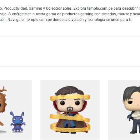
l Funko Pop! de Bugs Bunny como Buddy the Elf. Este crossover único fusio
 nostalgia en una pieza coleccionable. Añade un toque especial a tu colecci
es y fans de las figuras de colección. La gran conexión con la cultura pop
 mundo y los fanáticos del entretenimiento pueden mostrar toda su admiraci
 en Audio, Productividad, Gaming y Coleccionables. Explora templo.com.pe
 teletrabajo. Sumérgete en nuestra gama de productos gaming con teclado
tu colección. Navega en templo.com.pe donde la diversión y tecnología se u