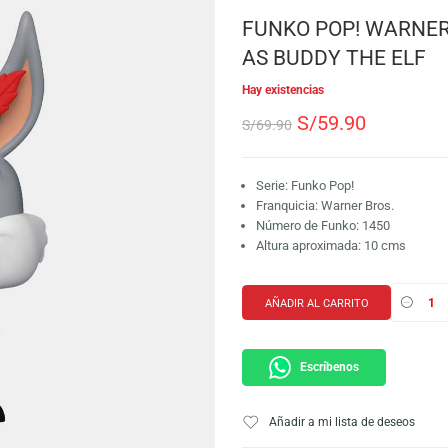
SKU:
889698724197
Marca:
Funko
FUNKO POP
AS BUDDY T
Hay existencias
S/
59.9
S/
69.90
Serie: Funko Pop!
Franquicia: Warne
Número de Funko:
Altura aproximada
AÑADIR AL CARRI