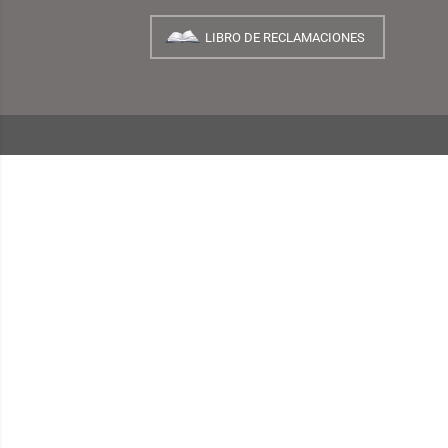
NUESTRA EMPRESA
¿Quiénes Somos?
INFORMACIÓN
¿Cómo Comprar?
Preguntas Frecuentes
Términos y Condiciones
Garantías, Cambios y Devoluciones
Políticas de Privacidad
Consulta de Comprobantes Electrónicos
Blog TEMPLO
LIBRO DE RECLAMACIONES