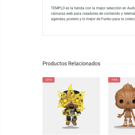
Celebra el centenario de Warner Bros con e
de Elf. La figura captura la diversión y la
the Elf.
Funko es la marca líder entre los conocedor
como el mayor propietario de licencias del
Funko.
TEMPLO es la tienda con la mejor selección
cámaras web para creadores de contenido y
agendas, posters y lo mejor de Funko para 
Productos Relacionados
-21%
-14%