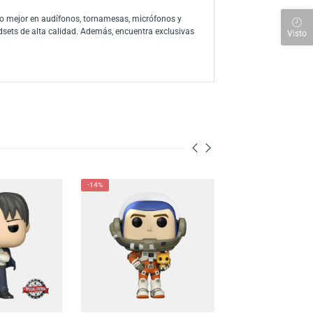
na la esencia clásica de los Looney Tunes con el encanto navideño
ón con esta interpretación única de Bugs Bunny en el papel de Buddy
 a través de la amplia línea de productos, han consolidado a la marca
ón a sus personajes favoritos con su colección de figuras y juegos
 para descubrir lo mejor en audífonos, tornamesas, micrófonos y
s, mouse y headsets de alta calidad. Además, encuentra exclusivas
nen para ti.
-14%