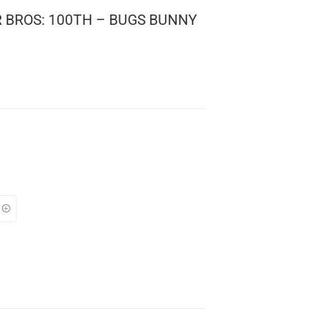
! WARNER BROS: 100TH – BUGS BUNNY
HE ELF
0
r Bros.
 1450
: 10 cms
TO