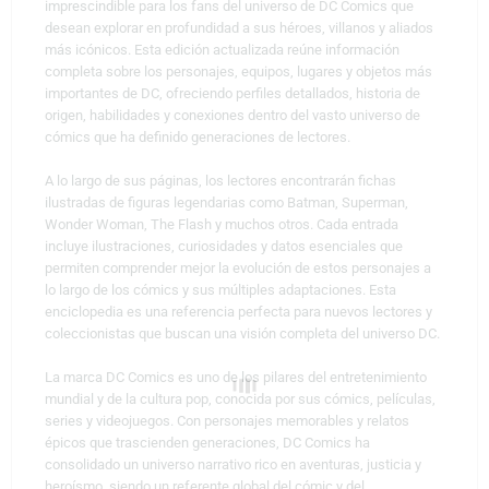
imprescindible para los fans del universo de
DC Comics
que
desean explorar en profundidad a sus héroes, villanos y aliados
más icónicos. Esta edición actualizada reúne información
completa sobre los personajes, equipos, lugares y objetos más
importantes de DC, ofreciendo perfiles detallados, historia de
origen, habilidades y conexiones dentro del vasto universo de
cómics que ha definido generaciones de lectores.
A lo largo de sus páginas, los lectores encontrarán fichas
ilustradas de figuras legendarias como
Batman
,
Superman
,
Wonder Woman
,
The Flash
y muchos otros. Cada entrada
incluye ilustraciones, curiosidades y datos esenciales que
permiten comprender mejor la evolución de estos personajes a
lo largo de los cómics y sus múltiples adaptaciones. Esta
enciclopedia es una referencia perfecta para nuevos lectores y
coleccionistas que buscan una visión completa del universo DC.
La marca
DC Comics
es uno de los pilares del entretenimiento
mundial y de la cultura pop, conocida por sus cómics, películas,
series y videojuegos. Con personajes memorables y relatos
épicos que trascienden generaciones, DC Comics ha
consolidado un universo narrativo rico en aventuras, justicia y
heroísmo, siendo un referente global del cómic y del